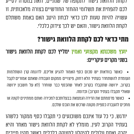
לקחת הלוואת גישור לתקופה של שנתיים, וזאת במטרה לסייע
לכם להפחית את תשלומי ההחזר החודשיים בצורה מלאכותית. זו
עשויה להיות טעות לכן כדאי לבחון היטב האם באמת משתלם
לקחת הלוואת גישור, והאם יש לכך צידוק כלכלי.
מתי כדאי לכם לקחת הלוואת גישור?
יועץ משכנתא מקצועי ואמין
ימליץ לכם לקחת הלוואת גישור
בשני מקרים עיקריים:
כאשר בוודאות יש סכום כסף האמור להגיע אליכם, לדוגמה קרן השתלמות
העומדת להשתחרר בעתיד הלא רחוק, פיצויים ממקום העבודה שאתם אמורים לקבל
בקרוב, ירושה שתקבלו בקרוב לאחר שהכסף כבר שוחרר (לא על חשבון ירושה
שאולי תקבלו בעתיד הקרוב) וכדומה.
כאשר פרסמתם את הדירה הנמצאת בבעלותכם למכירה ואתם ממתינים לקונה או
מחכים להעברה כספית מקונה שרכש את הנכס שלכם.
יודגש, כי כל עוד אינכם משוכנעים כי תקבלו כסף ממקור כלשהו
בעתיד הקרוב לעין, מומלץ לא לקחת הלוואת גישור מאחר והיא
יקרה ואתם עלולים להיקלע למצוקה כלכלית כאשר תהיו חייבים