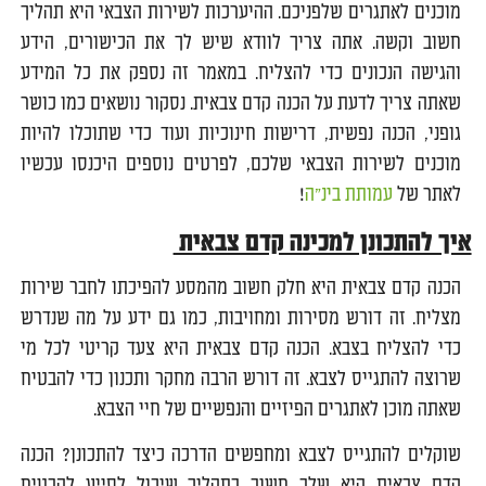
מוכנים לאתגרים שלפניכם. ההיערכות לשירות הצבאי היא תהליך
חשוב וקשה. אתה צריך לוודא שיש לך את הכישורים, הידע
והגישה הנכונים כדי להצליח. במאמר זה נספק את כל המידע
שאתה צריך לדעת על הכנה קדם צבאית. נסקור נושאים כמו כושר
גופני, הכנה נפשית, דרישות חינוכיות ועוד כדי שתוכלו להיות
מוכנים לשירות הצבאי שלכם, לפרטים נוספים היכנסו עכשיו
לאתר של
עמותת בינ״ה
!
איך להתכונן למכינה קדם צבאית
הכנה קדם צבאית היא חלק חשוב מהמסע להפיכתו לחבר שירות
מצליח. זה דורש מסירות ומחויבות, כמו גם ידע על מה שנדרש
כדי להצליח בצבא. הכנה קדם צבאית היא צעד קריטי לכל מי
שרוצה להתגייס לצבא. זה דורש הרבה מחקר ותכנון כדי להבטיח
שאתה מוכן לאתגרים הפיזיים והנפשיים של חיי הצבא.
שוקלים להתגייס לצבא ומחפשים הדרכה כיצד להתכונן? הכנה
קדם צבאית היא שלב חשוב בתהליך שיכול לסייע להבטיח