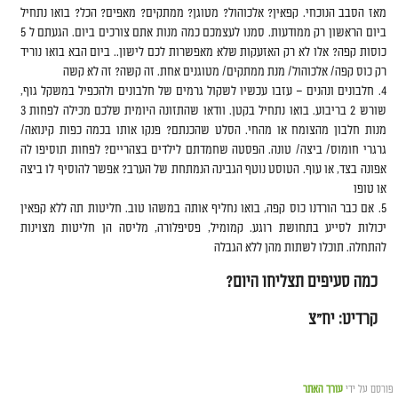
מאז הסבב הנוכחי. קפאין? אלכוהול? מטוגן? ממתקים? מאפים? הכל? בואו נתחיל
ביום הראשון רק ממודעות. סמנו לעצמכם כמה מנות אתם צורכים ביום. הגעתם ל 5
כוסות קפה? אלו לא רק האזעקות שלא מאפשרות לכם לישון.. ביום הבא בואו נוריד
רק כוס קפה/ אלכוהול/ מנת ממתקים/ מטוגנים אחת. זה קשה? זה לא קשה
חלבונים ונהנים – עזבו עכשיו לשקול גרמים של חלבונים ולהכפיל במשקל גוף,
שורש 2 בריבוע. בואו נתחיל בקטן. וודאו שהתזונה היומית שלכם מכילה לפחות 3
מנות חלבון מהצומח או מהחי. הסלט שהכנתם? פנקו אותו בכמה כפות קינואה/
גרגרי חומוס/ ביצה/ טונה. הפסטה שחמדתם לילדים בצהריים? לפחות תוסיפו לה
אפונה בצד, או עוף. הטוסט נוטף הגבינה הנמתחת של הערב? אפשר להוסיף לו ביצה
או טופו
אם כבר הורדנו כוס קפה, בואו נחליף אותה במשהו טוב. חליטות תה ללא קפאין
יכולות לסייע בתחושת רוגע. קמומיל, פסיפלורה, מליסה הן חליטות מצוינות
להתחלה. תוכלו לשתות מהן ללא הגבלה
כמה סעיפים תצליחו היום?
קרדיט: יח״צ
פורסם על ידי
עורך האתר