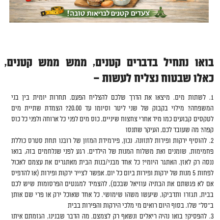
0
בואו נתחיל בדברים קטנים, ממש ממש קטנים,
כאלו שבטוח נצליח לעשות
–
לשתות מים. מיצאו את הדרך שלכם להצליח הפעם. תחרות יומית בין בני
המשפחה? מילוי בקבוק של שני ליטר וסיומו עד 20.00? הצמדת שתיית מים
לטקסים קבועים כמו מיד אחרי צחצוח שיניים, כוס מים לפני כל ארוחה ולפני כל כוס
קפה? מה שעובד לכם, העיקר שתנסו
להוסיף ירקות ופירות לתזונה. נכון, פירמידת המזון של רובנו תחת סטרס כוללת
פחמימות, שומנים ואת משלוח המנות של הילדים. רגע לפני שנלחמים בזה, בואו
ננסה רק לאזן. האתגר היומי? כל אחד מבני/בנות הבית מאתגרים את עצמם לאכול
לפחות 5 מנות של ירקות ופירות ביום כל יום. אפשר לצייר ירקות ופירות (או להדפיס
אם לא פגשתם את הבתיה עוזיאל שבכם), להצמיד למגנטים הפרסומות שיש לכם
בבית, תגזרו ותדביקו, שיעשו משהו שימושי. כל אחד שאוכל ירק או פרי שם אותן
ב"סל" שלו. בסוף היום רואים מי מלכי הירקות והפירות בבית
להפסיק? בואו נהיה ריאלים ונשאף רק לצמצם. מה הדבר שבנינו, הגזמתם איתו