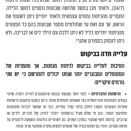
שעונדים הטניסאים סביב המצח) למשך שבוע בכל שעות היממה
(24/7), ולאחר מכן במשך שלושה שבועות נוספים למשך הלילה.
התפרים מהניתוח נמסים עצמאית ולאחר יומיים ניתן לשטוף את
הראש, אך עם זאת עד שחולפים מספר שבועות בהם כל הפצעים
מהניתוח יחלימו כליל לא ניתן ללכת עם הילד לים או לבריכה, ולא
ניתן לעסוק בספורט אתגרי.
עלייה חדה בביקוש
הסיבות לעלייה בביקוש לניתוח מגוונות, אך מהפניות של
המטופלים המבוגרים יותר אנחנו יכולים להתרשם כי יש שני
גורמים עיקריים:
הרשתות החברתיות –
לפני יותר מעשור נכנסה אינסטגרם לחיינו ויצרה שינוי
בעולם התמונות והוויזואליה כפי שאנחנו תופסים אותו. כיום כשגם טיקטוק ורשתות
אחרות הצטרפו והפכו לחלק בלתי נפרד מחיינו, כבר אי אפשר לברוח מתמונות
ומתיעוד המוני, וגם מי שלא פעיל ברשתות "זוכה" לתיוג של חברים, ילדים או
קרובים. בדומה לאף שמצוי במרכז הפנים, גם לאוזניים בולטות השפעה דרמטית על
מראה הפנים, וזוהי גם המוטיבציה של אנשים למצוא פתרון אסתטי ארוך טווח.