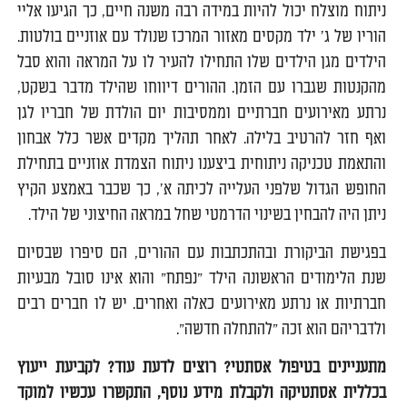
ניתוח מוצלח יכול להיות במידה רבה משנה חיים, כך הגיעו אליי
הוריו של ג' ילד מקסים מאזור המרכז שנולד עם אוזניים בולטות.
הילדים מגן הילדים שלו התחילו להעיר לו על המראה והוא סבל
מהקנטות שגברו עם הזמן. ההורים דיווחו שהילד מדבר בשקט,
נרתע מאירועים חברתיים וממסיבות יום הולדת של חבריו לגן
ואף חזר להרטיב בלילה. לאחר תהליך מקדים אשר כלל אבחון
והתאמת טכניקה ניתוחית ביצענו ניתוח הצמדת אוזניים בתחילת
החופש הגדול שלפני העלייה לכיתה א', כך שכבר באמצע הקיץ
ניתן היה להבחין בשינוי הדרמטי שחל במראה החיצוני של הילד.
בפגישת הביקורת ובהתכתבות עם ההורים, הם סיפרו שבסיום
שנת הלימודים הראשונה הילד "נפתח" והוא אינו סובל מבעיות
חברתיות או נרתע מאירועים כאלה ואחרים. יש לו חברים רבים
ולדבריהם הוא זכה "להתחלה חדשה".
מתעניינים בטיפול אסתטי? רוצים לדעת עוד? לקביעת ייעוץ
בכללית אסתטיקה ולקבלת מידע נוסף, התקשרו עכשיו למוקד