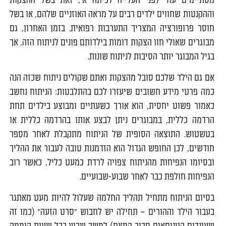
מסתיימים עוד לפני העלייה לכיתה א', זאת בשל ההצקות
וההקנטות שחווים ילדים רבים על מראה האוזניים שלהם, או בשל
חוסר פרופורציה המצריך התערבות רפואית. בזמן האחרון, גם
מבוגרים שאולי חוו הצקות דומות בילדותם פונים לניתוח הזה, אך
בגיל המבוגר יותר הסיבות לניתוח שונות.
אם גם הילד שלכם סובל מהצקות ואתם שקולים ניתוח שכזה הנה
כמה פרטי מידע חשובים שיעזרו לכם בהתלבטות: הניתוח נחשב
כאמור פשוט יחסית, הוא אורך כשעתיים ומבוצע בילדים תחת
הרדמה כללית, במבוגרים ניתן לבצע אותו בהרדמה כללית או
בטשטוש. התוצאה הסופית של הניתוח מתקבלת לאחר מספר
חודשים, לכן החופש הגדול הוא הזדמנות טובה לעבור את ההליך
ובסיומו הנפיחות מהניתוח צפויה לרדת כמעט כליל, כאשר רוב
הנפיחות חולפת כבר לאחר שבוע-שבועיים.
בסיום הניתוח מתחיל תהליך החלמה שעלול להיות מעט מאתגר
בעבור הילד וההורים – תחילה יש לחבוש "סרט הזעה" (כמו זה