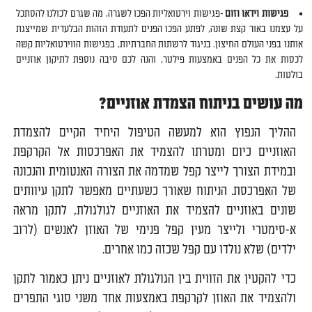
פגישות וידאו וזום
-פגישות וירטואליות הפכו לשגרה, מה שגרם לכולנו להסתכל
על עצמנו באור קצת שונה, לפתע הפכו הפנים לתעודת הזהות הבלעדית שמייצגת
אותנו בפני העולם החיצון. בניגוד לרשתות החברתיות, בפגישות הווירטואליות קשה
לכסות את כל הפנים באמצעות פילטר, והנה לכם סיבה נוספת לתיקון אוזניים
בולטות.
מה עושים בניתוח הצמדת אוזניים?
ההליך הנפוץ הוא למעשה הטיפול היחיד הקיים להצמדת
האוזניים כיום ומטרתו להצמיד את האפרכסות אל הקרקפת
ובמידת הצורך לייצר קפל שמדמה את הצורה האנטומית והנכונה
של האפרכסת. הניתוח שאורך כשעתיים מאפשר לתקן עיוותים
שונים באוזניים להצמיד את האוזניים לגולגולת, לתקן מראה
א-סימטרי ולייצר מעין קפל פנימי של האוזן לאנשים (לרוב
ילדים) שלא נולדו עם קפל שכזה כמו אחרים.
כדי להקטין את הזווית בין הגולגולת לאוזניים ניתן כאמור לתקן
ולהצמיד את האוזן לקרקפת באמצעות אחד משני סוגי התפרים