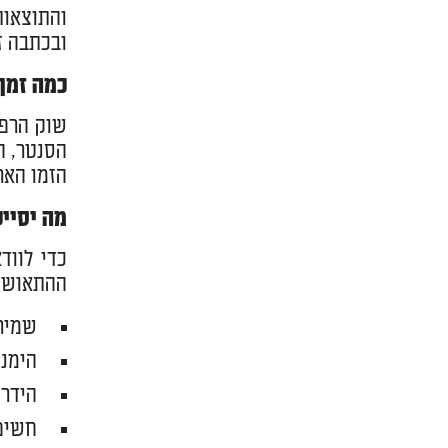
והתוצאות
ובכתבה ז
כמה זמן
שוק הרפו
הסנטר, ה
הזמו הארוך
מה יסיי
כדי לווד
ההתאוששו
שמירה
הימנע
הידרצ
חשיפ