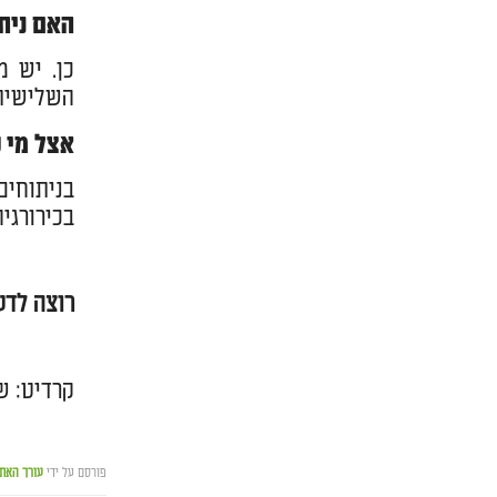
האם ניתן
כן. יש 
השלישית
אצל מי 
בניתוחים
בכירורגי
רוצה לדע
קרדיט: 
פורסם על ידי
עורך האת