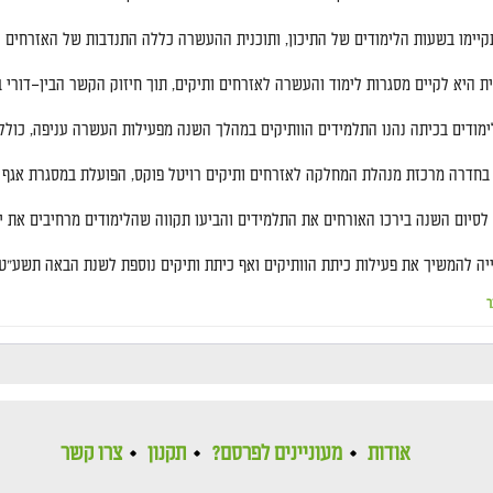
קיימו בשעות הלימודים של התיכון
,
ותוכנית ההעשרה כללה התנדבות של האזרחים הו
ת היא לקיים מסגרות לימוד והעשרה לאזרחים ותיקים
,
תוך חיזוק הקשר הבין
–
דורי 
ימודים בכיתה נהנו התלמידים הוותיקים במהלך השנה מפעילות העשרה עניפה
,
כולל
בחדרה מרכזת מנהלת המחלקה לאזרחים ותיקים רויטל פוקס
,
הפועלת במסגרת אגף ה
לסיום השנה בירכו האורחים את התלמידים והביעו תקווה שהלימודים מרחיבים את י
ייה להמשיך את פעילות כיתת הוותיקים ואף כיתת ותיקים נוספת לשנת הבאה תשע
"
ט
ר
אודות
מעוניינים לפרסם?
תקנון
צרו קשר