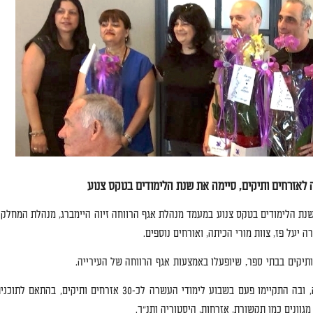
 לאזרחים ותיקים
,
סיימה את שנת הלימודים בטקס צנוע
נת הלימודים בטקס צנוע במעמד מנהלת אגף הרווחה זיוה היימברג
,
מנהלת המחלקה
ה יעל פז
,
צוות מורי הכיתה
,
ואורחים נוספים
.
ותיקים
בבתי
ספר
,
שיופעלו באמצעות
אגף
הרווחה של העירייה
.
,
ובה התקיימו פעם בשבוע לימודי העשרה לכ
-30
אזרחים ותיקים
,
בהתאם לתוכני
מגוונים כמו תקשורת
,
אזרחות
,
היסטוריה ותנ
"
ך
.