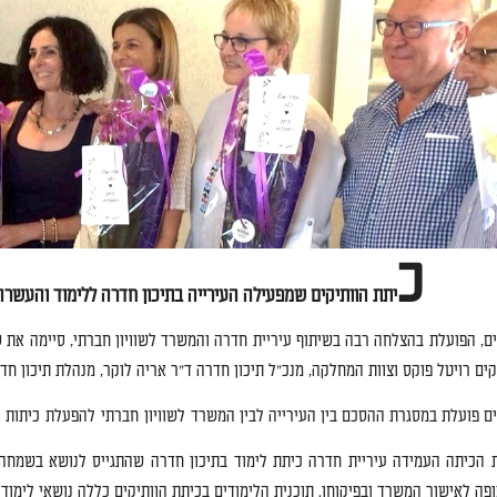
כ
יתת הוותיקים שמפעילה העירייה בתיכון חדרה ללימוד והעשרה
ים
,
הפועלת בהצלחה רבה בשיתוף עיריית חדרה והמשרד לשוויון חברתי
,
סיימה את ש
קים רויטל פוקס וצוות המחלקה
,
מנכ
"
ל תיכון חדרה ד
"
ר אריה לוקר
,
מנהלת תיכון חדר
ים פועלת במסגרת ההסכם בין העירייה לבין המשרד
לשוויון
חברתי
להפעלת
כיתות
 הכיתה העמידה עיריית חדרה כיתת לימוד בתיכון חדרה שהתגייס לנושא בשמחה
ופה לאישור המשרד ובפיקוחו
.
תוכנית הלימודים בכיתת הוותיקים כללה נושאי לימוד 