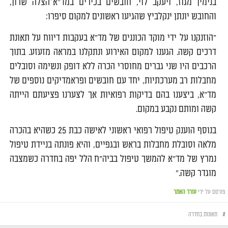
בנימין מגוז, ויעקב לוי, חובשים בכירים במד"א־הצלה שרון,
והחובש יונתן ינקלביץ שהגיעו ראשונים למקום סיפרו:
"הוזנקנו על ידי מוקד הכוננים של מד"א בעקבות דיווח על תאונת
דרכים קשה. הגענו למקום האירוע ונתקלנו במראה מזעזע. בתוך
הרכבים היו שני גברים מחוסרי הכרה ללא דופק ונשימה וסובלים
מחבלות רב מערכתיות, יחד עם חובשים ופראמדיקים נוספים של
מד"א, ביצענו בהם בדיקות רפואיות אך לצערנו פציעתם הייתה
קשה ומותם נקבע במקום.
בנוסף הוענק טיפול רפואי ראשוני לאישה כבת 25 כשהיא בהכרה
מלאה וסובלת מחבלות בראש ובגפיים, והיא פונתה בניידת טיפול
נמרץ של מד"א להמשך טיפול בביה"ח הלל יפה בחדרה כשמצבה
מוגדר קשה."
פורסם על ידי
עורך האתר
#
תאונות בחדרה