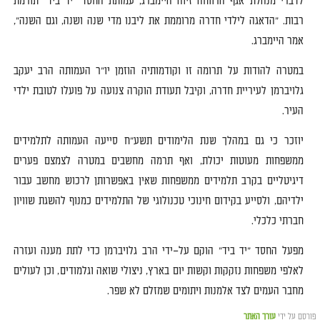
לדברי מנהלת אגף הרווחה זיוה היימברג
,
עמותת החסד
"
יד ביד
"
תורמת
רבות
. "
הדאגה לילדי חדרה מרוממת את ליבנו מדי שנה ושנה
,
וגם השנה
",
אמר היימברג
.
במטרה להודות על תרומה זו וקודמותיה הוזמן יו
"
ר העמותה הרב
יעקב
גלויברמן
לעיריית חדרה
,
וקיבל תעודת הוקרה צנועה על פועלו לטובת ילדי
העיר
.
יוזכר כי גם במהלך שנת הלימודים תשע
"
ח סייעה העמותה לתלמידים
ממשפחות מעוטות יכולת
,
ואף תרמה מחשבים במטרה לצמצם פערים
דיגיטליים בקרב תלמידים ממשפחות שאין באפשרותן לרכוש מחשב עבור
ילדיהם
,
ולסייע בקידום חינוכי טכנולוגי של התלמידים כמנוף להשגת שוויון
חברתי כלכלי
.
מפעל
החסד
"
יד
ביד
"
הוקם
על
–
ידי
הרב
גלויברמן
כדי
לתת
מענה
ועזרה
לאלפי
משפחות
נזקקות
וקשות
יום בארץ
,
ניצולי
שואה
וגלמודים
,
וכן לעולים
מחבר
העמים
לצד
אלמנות
ויתומים
שמזלם
לא
שפר
.
פורסם על ידי
עורך האתר