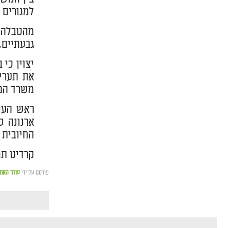
למגורים 
גבעתיים, 
יצוין כי
את תעריפ
משרד הפנ
ראש העיר
ארנונה ס
החיובית 
קרדיט תמונה
פורסם על ידי
עורך האת