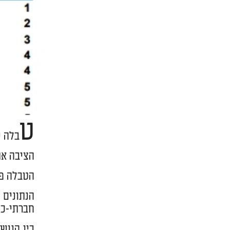
ט
בלה ש
הציבה את חדרה ב
הטבלה פו
חברתי-כל