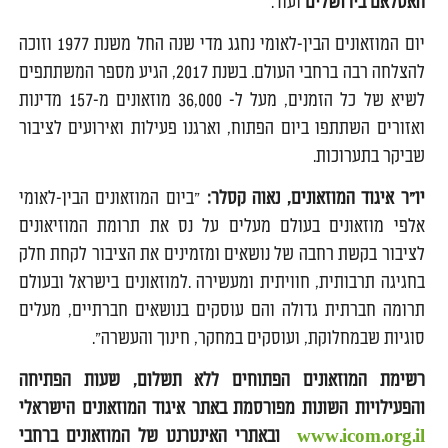
האסלאם בירושלים
ועוד.
יום המוזאונים הבין-לאומי נחגג מדי שנה החל משנת 1977 וזוכה
להצלחה רבה ברחבי העולם. בשנת 2017, הגיע מספר המשתתפים
לשיא של כל הזמנים, מעל ל- 36,000 מוזאונים מ-157 מדינות
ואזורים השתתפו ביום הפתוח, וארגנו פעילות ואירועים לציבור
שביקר בתערוכות.
יו"ר איגוד המוזאונים, נאוה קסלר
:
"ביום המוזאונים הבין-לאומי
אלפי מוזאונים בעולם מעלים על נס את תרומת המוזיאונים
לציבור בקשת רחבה של נושאים ומזמינים את הציבור לקחת חלק
בחגיגה תרבותית, חוויתית ומעשירה .למוזאונים בישראל ובעולם
תרומה חברתית גדולה והם עוסקים בנושאים חברתיים, מעלים
סוגיות שבמחלוקת, ועוסקים במחקר, חינוך והעשרה".
רשימת המוזאונים הפתוחים ללא תשלום, שעות הפתיחה
והפעילויות השונות מפורסמת באתר איגוד המוזאונים הישראלי
www.icom.org.il
ובאתרי האינטרנט של המוזאונים ברחבי