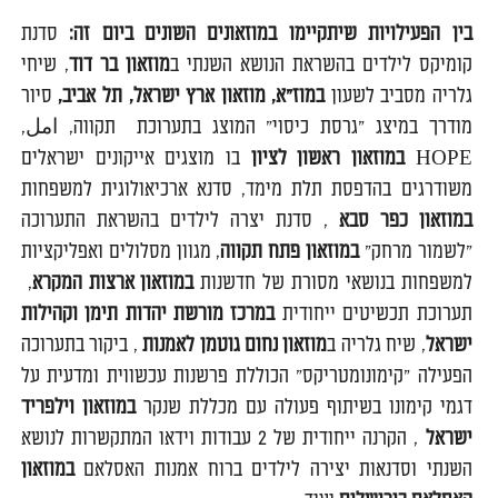
בין הפעילויות שיתקיימו במוזאונים השונים ביום זה
:
סדנת
קומיקס לילדים בהשראת הנושא השנתי ב
מוזאון בר דוד
, שיחי
גלריה מסביב לשעון
במוז"א, מוזאון ארץ ישראל, תל אביב
,
סיור
מודרך במיצג "גרסת כיסוי" המוצג בתערוכת תקווה, امل,
HOPE
במוזאון ראשון לציון
בו מוצגים אייקונים ישראלים
משודרגים בהדפסת תלת מימד, סדנא ארכיאולוגית למשפחות
במוזאון כפר סבא
, סדנת יצרה לילדים בהשראת התערוכה
"לשמור מרחק"
במוזאון פתח תקווה
, מגוון מסלולים ואפליקציות
למשפחות בנושאי מסורת של חדשנות
במוזאון ארצות המקרא
,
תערוכת תכשיטים ייחודית
במרכז מורשת יהדות תימן וקהילות
ישראל
, שיח גלריה ב
מוזאון נחום גוטמן לאמנות
, ביקור בתערוכה
הפעילה ״קימונומטריקס״ הכוללת פרשנות עכשווית ומדעית על
דגמי קימונו בשיתוף פעולה עם מכללת שנקר
במוזאון וילפריד
ישראל
, הקרנה ייחודית של 2 עבודות וידאו המתקשרות לנושא
השנתי וסדנאות יצירה לילדים ברוח אמנות האסלאם
במוזאון