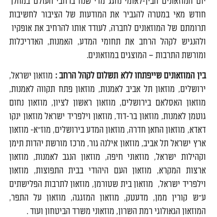
יום המוזאונים הבין-לאומי נחגג מדי שנה ברחבי העולם במהלך
חודש מאי במטרה להגביר את המודעות של הציבור לחשיבות
תרומתם של המוזאונים לחברה, לעודד אותו להרחיב את אופקיו
ולהנגיש לקהל הרחב את תחומי המדע, האמנות, האדריכלות
ומורשת התרבות – המוצגים במוזאונים.
בין המוזאונים שייפתחו ללא תשלום לקהל הרחב
:
מוזאון ישראל,
ירושלים, מוזאון תל אביב לאמנות, מוזאון פתח תקווה לאמנות,
מוזאון האסלאם בירושלים, מוזאון ראשון לציון, מוזאון נחום
גוטמן לאמנות, מוזאון בר-דוד, מוזאון וילפריד ישראל מוזאון ינקו
דאדא, מוזאון החאן חדרה, מוזאון המדע בירושלים, מוז"א- מוזאון
ארץ ישראל תל אביב, מוזאון אילנה גור, מרכז מורשת יהדות תימן
וקהילות ישראל, מוזאוני חיפה, מוזאון הנגב לאמנות, מוזאון
ארצות המקרא, מוזאון העם היהודי בבית התפוצות, מוזאון
וילפריד ישראל, מוזאון בית שטורמן, מוזאון לתרבות הפלישתים
ע"ש קורין ממן, מדעטק, מוזאון המזגגה, מוזאון על התפר,
המוזאון הגאולוגי רמת השרון, מוזאוני משרד הביטחון ועוד .