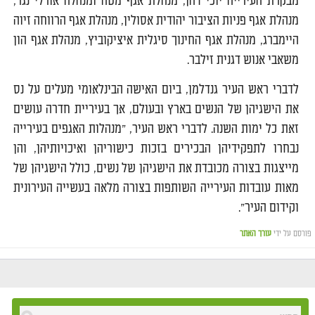
מבקרת העירייה יוכי דהן, מנהלת אגף מטה ומנהלה אורלי נגר,
מנהלת אגף פניות הציבור יהודית אסולין, מנהלת אגף הרווחה זיוה
היימברג, מנהלת אגף החינוך סיגלית איציקוביץ, מנהלת אגף הון
משאבי אנוש דגנית זילבר.
לדברי ראש העיר גנדלמן, ביום האישה הבינלאומי מעלים על נס
את הישגיהן של הנשים בארץ ובעולם, אך בעיריית חדרה עושים
זאת כל ימות השנה. לדברי ראש העיר, "מנהלות האגפים בעירייה
נבחרו לתפקידיהן הבכירים בזכות כישוריהן ואיכויותיהן, והן
מייצגות בצורה מכובדת את הישגיהן של נשים, כולל הישגיהן של
מאות עובדות העירייה השותפות בצורה מלאה בעשייה העירונית
וקידום העיר".
פורסם על ידי
עורך האתר