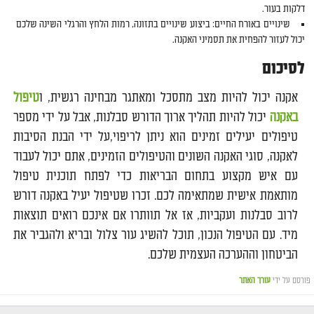
דלקות בעור.
שינויים באורח החיים: ביצוע שינויים בתזונה, רמות הלחץ והרגלי השינה שלכם
יכול לעזור להפחית את תסמיני האקנה.
לסיכום
אקנה יכול להיות מצב מתסכל ומאתגר מבחינה רגשית, ו
טיפול
באקנה
יכול להיות תהליך ארוך הדורש סבלנות, אבל על ידי מספר
טיפולים יעילים זמינים הוא ניתן לריפוי,על ידי הבנת הסיבות
לאקנה, סוגי האקנה השונים והטיפולים הזמינים, אתם יכול לעבוד
עם איש מקצוע בתחום הבריאות כדי לפתח תוכנית טיפול
מותאמת אישית שמתאימה לכם. זכרו שטיפול יעיל באקנה דורש
לרוב סבלנות ועקביות, אז אל תוותרו אם אינכם רואים תוצאות
מיד. עם הטיפול הנכון, תוכל להשיג עור צלול ובריא ולהגביר את
הביטחון וההערכה העצמית שלכם.
פורסם על ידי
עורך האתר