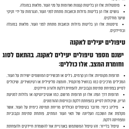
פוסטולות: אלו הן בליטות קטנות ואדומות על פני העור, מלאות במוגלה.
גושים: אלו הן בליטות גדולות וכואבות מתחת לפני העור, הנגרמות על ידי זקיקי
שיער מודלקים.
ציסטות: אלו הן בליטות גדולות וכואבות מתחת לפני העור, מלאות במוגלה
ובחיידקים.
טיפולים יעילים לאקנה
ישנם מספר טיפולים יעילים לאקנה, בהתאם לסוג
וחומרת המצב. אלו כוללים:
תרופות מקומיות: אלו הן קרמים, ג'לים או תכשירים המושמים ישירות על העור,
המכילים מרכיבים כמו בנזואיל פרוקסיד, חומצה סליצילית או רטינואידים, שיכולים
לסייע בפתיחת סתימת נקבוביות, להפחית דלקת ולהרוג חיידקים.
תרופות דרך הפה: אלו הן תרופות מרשם, כמו אנטיביוטיקה או גלולות למניעת
הריון, שיכולות לסייע בהפחתת דלקת ובוויסות ההורמונים.
פילינג כימי: מדובר בטיפולים הכוללים מריחת תמיסה כימית על העור, אשר
מקלפת את השכבה העליונה של תאי העור המתים, פותחת סתימת נקבוביות
ומפחיתה דלקת.
טיפול בלייזר: זהו טיפול המשתמש באנרגיית אור להשמדת חיידקים ולהפחתת