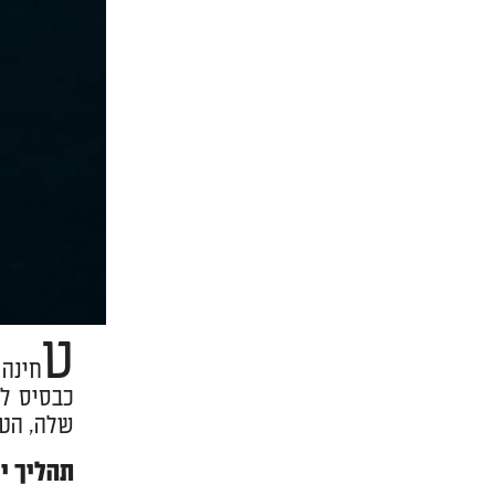
ט
חינה
כבסיס למ
שלה, הטח
תהליך יי