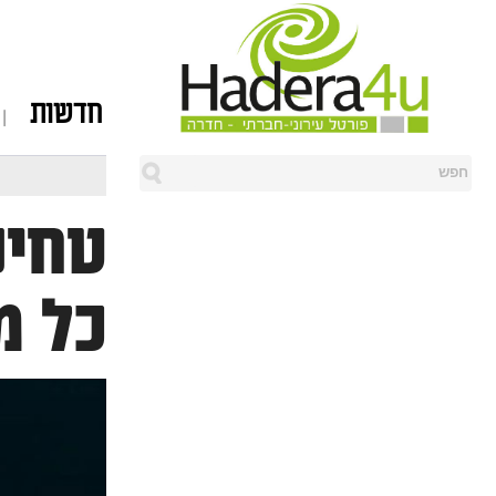
חדשות
טחינ
כל מ