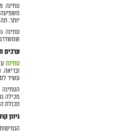
טחינה מו
משפיעה ע
יותר. תה
טחינה גו
שמשדרגת 
ערכים תז
טחינה
עשי
ובריאה. 
עשיר לסי
הטחינה מ
תכולת הס
גיוון קו
הגמישות 