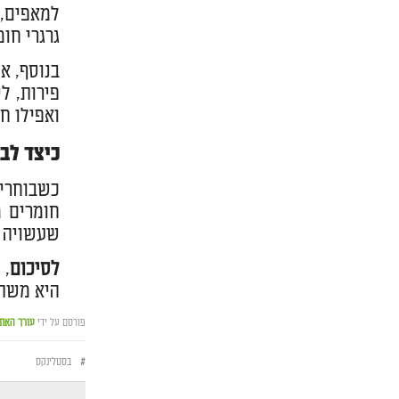
למאפים, 
גרגרי חו
בנוסף, א
פירות, ל
ואפילו חר
כיצד לב
כשבוחרים
חומרים מ
שעשויה 100% שומשום היא הבחירה הטובה ביותר
לסיכום
, 
היא משתל
פורסם על ידי
עורך האת
#
בסטלינקס