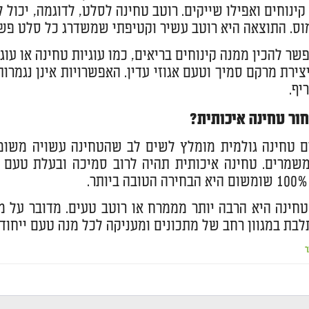
קינוחים ואפילו שייקים. רוטב טחינה לסלט, לדוגמה, יכול 
מוס. התוצאה היא רוטב עשיר וקטיפתי שמשדרג כל סלט פש
פשר להכין ממנה קינוחים בריאים, כמו עוגיות טחינה או ע
יצירת מרקם סמיך וטעם אגוזי עדין. האפשרויות אינן נגמ
יף.
חור טחינה איכותית?
 טחינה גולמית מומלץ לשים לב שהטחינה עשויה משומשו
שמרים. טחינה איכותית תהיה לרוב סמיכה ובעלת טעם ע
.
טחינה היא הרבה יותר מממרח או רוטב טעים. מדובר על מזו
בת במגוון רחב של מתכונים ומעניקה לכל מנה טעם ייחודי
ר