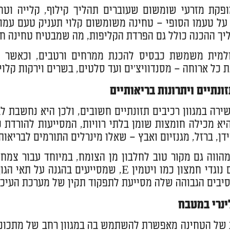
פקת מזרעי שומשום שעוברים תהליך קילוף, קלייה וטח
ל טעמו הסופי – טחינה משומשום קלוי תעניק טעם עמוק
ליך ההכנה כולל גם הפרדת הקליפות, מה שמבטיח טחינה ח
למית משמשת כבסיס להכנת ממרחים ורטבים, וכאשר מוס
כל ארוחה – מסנדוויצ'ים ועד סלטים, בשרים וירקות קלויי
ונתיים ויתרונות בריאותיים
רה במגוון רכיבים תזונתיים חשובים, ולכן היא נחשבת ל
היא מכילה חומצות שומן בלתי רוויות, המסייעות להורדת 
דן, ברזל, מגנזיום ואבץ – שאלו מינרלים התורמים לבריאו
הווה גם מקור טוב לחלבון מן הצומח, במיוחד עבור צמחו
מכילה גם נוגדי חמצון כמו ויטמין E, שמסי
יבים הגבוהה שלה מסייעת לתפקוד תקין של מערכת העיכול
לינרי במטבח
של הטחינה מאפשרת להשתמש בה במגוון רחב של מתכונים