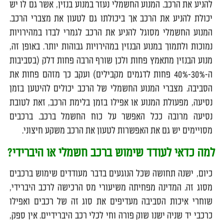
להניע את הרכב. המנוע החשמלי נעזר במנוע בנזין, אשר גם לו יש
יכולת להניע את הרכב אך ביכולתו גם לטעון את מצברי הרכב.
המנוע החשמלי מסוגל להניע את הרכב לגמרי לבדו במהירויות
נמוכות ולתמוך במנוע הבנזין במהירויות גבוהות יותר. באופן זה,
מנוע הבנזין מתאמץ פחות ולכן שורף הרבה פחות דלק (בסביבות
ה-30%-40% פחות לדגמים מקבילים) ועקב כך מזהם פחות את
הסביבה. מצברי המנוע החשמלי של הרכב יכולים להיטען בזמן
נסיעה, מפעולת המנוע או אפילו בזמן בלימת הרכב, זאת לטובת
נסיעה מרובה ככל האפשר על כוח החשמל ברכב. ברכבים
מסויימים יש גם את האפשרות לטעון את הרכב משקע חיצוני.
למה כדאי לעודד שימוש ברכב חשמלי או היברידי?
כיום, ישנה תחושה שכל הנוגעים בדבר מעודדים שימוש ברכבים
מסוג זה. המדינה מפחיתה משיעורי מס הרכישה לרכב היברידי,
שוחרי איכות הסביבה מעדיפים את סוג זה של רכבים ואפילו
כרכבי יד שניה ישנו שוק פורה וחי לכלי רכב היברידיים. אין ספק,