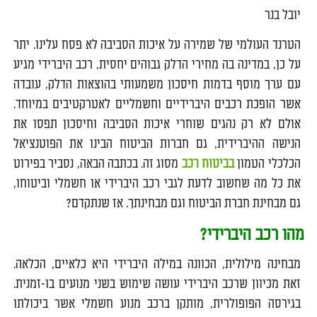
יובל בנר
הטרנד העולמי של שמירה על איכות הסביבה לא פסח עלינו. יתר
על כן, במדינה בה מחירי הדלק גבוהים יחסית, רכב היברידי מגיע
עם ערך מוסף בדמות חיסכון משמעותי בהוצאות הדלק, עובדה
אשר הופכת רכבים היברידיים וחשמליים לאטרקטיבים במיוחד.
אולם לא רק נהגים שוחרי איכות הסביבה וחיסכון תפסו את
הנישה ההיברידית, גם חברות הביטוח הבינו את הפוטנציאל
הכלכלי הטמון
בביטוח רכב
מסוג זה. בכתבה הבאה, נסביר בפירוט
את כל מה שחשוב לדעת לגבי רכב היברידי או חשמלי וביטוחו,
גם מבחינת חברת הביטוח וגם מבחינתך. אז שנתקדם?
מהו רכב היברידי?
מבחינה מילולית, הכוונה במילה היברידי היא כלאיים, הכלאה.
זאת מכיוון שרכב היברידי עושה שימוש בשני מנועים בו-זמנית.
בגירסה הפופולרית, מותקן ברכב מנוע חשמלי אשר ביכולתו