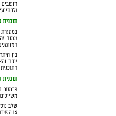
ולהתייעץ
תוכנית 
במסגרת ב
ממנה זה 
המזומנים
בין היתר
ייקח והא
התוכנית 
תוכנית ע
פרמטר נו
משייכים 
שלב נוסף
או השירו