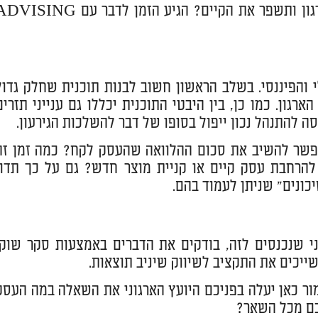
חושבים שאתם צריכים ייעוץ עסקי ובניית תוכנית שתייעל את הארגון ותשפר את הקיים? הגיע הזמן לדבר עם NG
 והפיננסי. בשלב הראשון חשוב לבנות תוכנית שחלק גדול
ון. כמו כן, בין היבטי התוכנית יכללו גם ענייני תזרים
סה להתנהל נכון ייפול בסופו של דבר להשלכות הגירעון.
אפשר להשיב את סכום ההלוואה שהעסק לקח? כמה זמן זה
להרחבת עסק קיים או קניית מוצר חדש? גם על כך תדון
כונים" שניתן לעמוד בהם.
ני שנכנסים לזה, בודקים את הדברים באמצעות סקר שוק,
ייכים את התקציב לשיווק שיניב תוצאות.
אמור כאן יעלה בפניכם היועץ הארגוני את השאלה במה העסק
כם מכל השאר?