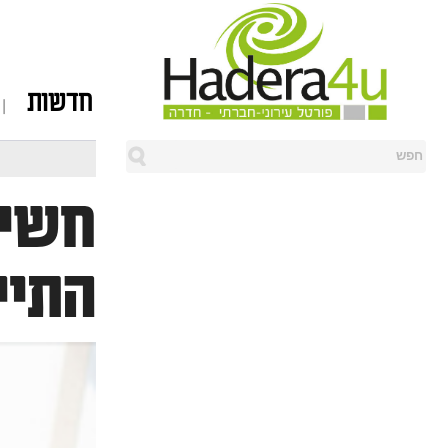
חדשות
חשיב
התיי