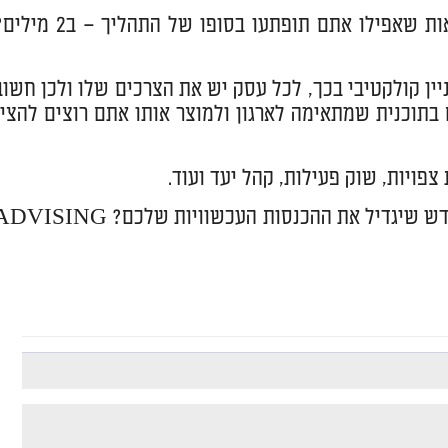
מתן מענה על שאלות הללו לא רק שיקל על הארגון אלא יניב תוצאות שאפילו אתם תופתעו בסופו של התהליך 
ניין קולקטיבי בכך, לכל עסק יש את הצרכים שלו ולכן חשוב
 בתוכנית שמתאימה לארגון ולמוצר אותו אתם רוצים להציג
צפויות, שוק פעילות, קהל יעד ועוד.
חושבים שאתם מוכנים לייצר שינוי? מוכנים לפרוץ לשוק לקוחות חדש שיגדיל את ההכנסות העכשוויות שלכם? NG