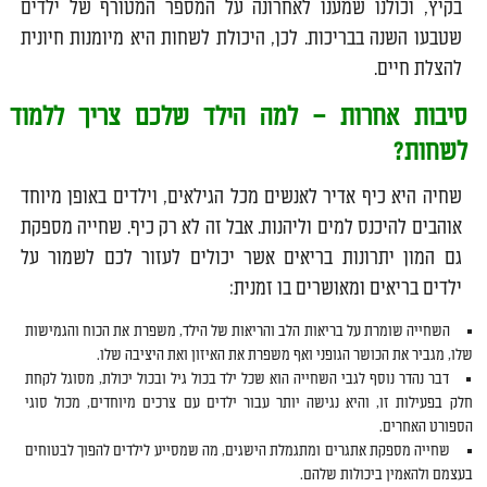
בקיץ, וכולנו שמענו לאחרונה על המספר המטורף של ילדים
שטבעו השנה בבריכות. לכן, היכולת לשחות היא מיומנות חיונית
להצלת חיים.
סיבות אחרות – למה הילד שלכם צריך ללמוד
לשחות?
שחיה היא כיף אדיר לאנשים מכל הגילאים, וילדים באופן מיוחד
אוהבים להיכנס למים וליהנות. אבל זה לא רק כיף. שחייה מספקת
גם המון יתרונות בריאים אשר יכולים לעזור לכם לשמור על
ילדים בריאים ומאושרים בו זמנית:
השחייה שומרת על בריאות הלב והריאות של הילד, משפרת את הכוח והגמישות
שלו, מגביר את הכושר הגופני ואף משפרת את האיזון ואת היציבה שלו.
דבר נהדר נוסף לגבי השחייה הוא שכל ילד בכול גיל ובכול יכולת, מסוגל לקחת
חלק בפעילות זו, והיא נגישה יותר עבור ילדים עם צרכים מיוחדים, מכול סוגי
הספורט האחרים.
שחייה מספקת אתגרים ומתגמלת הישגים, מה שמסייע לילדים להפוך לבטוחים
בעצמם ולהאמין ביכולות שלהם.