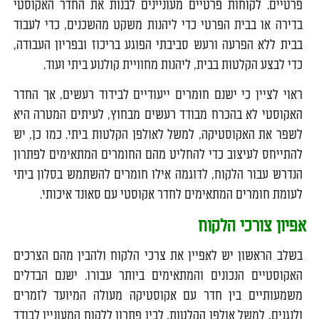
פרטיים. לקוחות פרטיים מעוניינים לבנות את החדר האקוסטי
בדירה או בבית הפרטי כדי ליהנות משקט מהשכנים, כדי לעבוד
בבית ללא הפרעה ורעש סביבתי הפוגע בריכוז ובפריון העבודה,
כדי לבצע הקלטות בבית, ליהנות מחוויית קולנוע ביתי ועוד.
ראוי לציין כי ישנם חומרים ייעודיים לבידוד רעשים, אך החדר
האקוסטי לא בהכרח מבודד רעשים מבחוץ, לעיתים המטרה היא
לשפר את האקוסטיקה, למשל לאולפן הקלטות ביתי. כמו כן, יש
להתייחס לעיצוב כדי להחליט מהם החומרים המתאימים לפתרון
הנדרש עבור הלקוח, לדוגמה אילו חומרים להשתמש בסלון ביתי
לעומת חומרים המתאימים לחדר אקוסטי עם סאונד איכותי.
אפיון צורכי הלקוח
בשלב הראשון יש לאפיין את צרכי הלקוח ולהבין מהם הצרכים
האקוסטיים הנכונים והמתאימים ביותר עבורו. ישנם הבדלים
משמעותיים בין חדר עם אקוסטיקה מעולה המיועד לזמרים
ולנגנים, למשל אולפן הקלטות, לבין פתרון ללקוח המעוניין לבודד