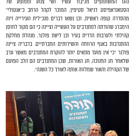
נהנו המשתתפים מכיבוד עשיר ושי צנוע וממופע של
הסטאנדאפיסט דניאל סטיפין, המוכר לקהל הרחב כ״אנטולי״
מהסדרה קופה ראשית, וכן נשאו דברים מנכ"לית העירייה זיוה
הימברג שהודתה למתנדבים על העשייה וציינה כי הם מקור לחוסן
קהילתי ולערבות הדדית בעיר וכן ליאת פולגר, מנהלת מחלקת
ההתנדבות באגף הרווחה והשירותים החברתיים. בדבריה ציינה
פולגר "כי אין מועד מתאים יותר להוקרת המתנדבים מאשר ערב
שלאחר חג החנוכה, חג האורות, שכן המתנדבים הם הלב הפועם
של הקהילה והאור שמלווה אותה לאורך כל השנה".
0