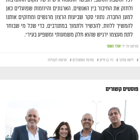
ולחזק את החיבור בין האנשים, הארגונים והיוזמות שפועלים כאן
למען החברה. נתוני סקר שביעות הרצון מרגשים ומחזקים אותנו
להמשיך ללוות, להכשיר ולתמוך במתנדבים, כדי שכל מי שבוחר
לתת מעצמו ירגיש שהוא חלק משמעותי ומשפיע בעיר״
.
פורסם על ידי
עורך האתר
#
ליאת פולגר
#
ניר בן חיים
#
פורטל המתנדבים
#
תרומה לקהילה
פוסטים קשורים