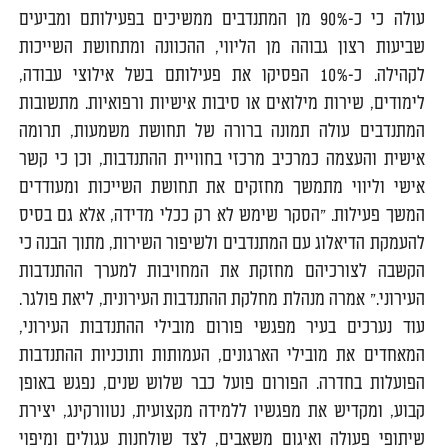
עולה כי כ-90% מן המתנדבים ממשיכים בפעילותם ומביעים
שביעות רצון גבוהה מן הליווי, ההכוונה ומתחושת השייכות
לקהילה. כ-10% הפסיקו את פעילותם בשל אילוצי עבודה,
לימודים, שירות מילואים או סיבות אישיות ורפואיות. מתשובות
המתנדבים עולה תמונה ברורה של תחושת משמעות, תרומה
אישית והעצמה כמרכיב מרכזי בחוויית ההתנדבות, וכן כי קשר
אישי וליווי מתמשך מחזקים את תחושת השייכות ומעודדים
המשך פעילות. "הסקר שימש לא רק ככלי מדידה, אלא גם בסיס
להעמקת הדיאלוג עם המתנדבים ולשיפור השירות, מתוך הבנה כי
הקשבה לצורכיהם מחזקת את המחויבות למערך ההתנדבות
העירוני
.
" אמרה מנהלת מחלקת ההתנדבות העירונית, ליאת פולגר.
עוד נערכים בעיר מפגשי פורום מובילי ההתנדבות העירוני,
המאחדים את מובילי הארגונים, העמותות ותוכניות ההתנדבות
הפועלות בחדרה. הפורום פועל כבר שלוש שנים, נפגש באופן
קבוע, ומקדיש את מפגשיו ללמידה מקצועית, נטוורקינג, יצירת
שיתופי פעולה ואיגום משאבים, לצד שולחנות עגולים ומיפוי