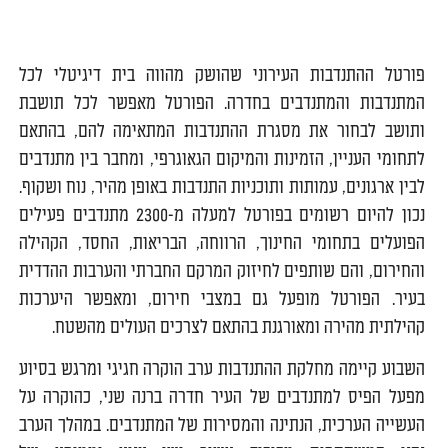
0
פורטל ההתנדבות העירוני שהושק מהווה בית דיגיטלי לכל
המתנדבות והמתנדבים בחדרה. הפורטל מאפשר לכל תושבת
ותושב לבחור את מסגרת ההתנדבות המתאימה להם, בהתאם
לתחומי העניין, הזמינות והמיקום הגאוגרפי, ומחבר בין מתנדבים
לבין ארגונים, עמותות ותוכניות התנדבות באופן מהיר, נוח ושקוף.
נכון להיום רשומים בפורטל למעלה מ-2300 מתנדבים פעילים
הפועלים בתחומי החינוך, הרווחה, הבריאות, החסד, הקהילה
והחירום, והם שותפים לחיזוק המרקם החברתי והערבות ההדדית
בעיר. הפורטל מופעל גם במצבי חירום, ומאפשר היערכות
קהילתית מהירה ומאורגנת בהתאם לצרכים העולים מהשטח
.
השבוע קיימה מחלקת ההתנדבות ערב הוקרה חגיגי ומרגש בסיוע
מפעל הפיס למתנדבים של העיר חדרה ברנה שני, כהוקרה על
העשייה הערכית, הנתינה והמסירות של המתנדבים. במהלך הערב