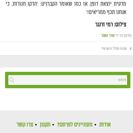
מדעית יוצאת דופן. אז כמו שאומר הקברניט: 'הדקו חגורות, כי
אנחנו תכף ממריאים!'
צילום: רמי זרנגר
פורסם על ידי
עורך האתר
#
שבוע החלל הישראלי
אודות
מעוניינים לפרסם?
תקנון
צרו קשר