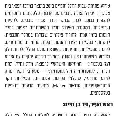
אירוע פתיחת שבוע החלל יתקיים ב־20 בינואר במרכז הפנאי בית
אליעזר, ויכלול מצפה כוכבים עם ארבעה טלסקופים מתקדמים
לתצפית בכוכבי לכת, מכתשי הירח, צבירי כוכבים, גלקסיות
וערפיליות. במסגרת האירוע יוכלו המשתתפים לצפות בחלל
העמוק בזמן אמת, להוריד צילומים שצולמו במהלך התצפית,
להשתתף בפעילות יצירה והטסת רקטות מחומרים ממוחזרים,
ליהנות מפעילויות חווייתיות בהשראת עולם החלל ולקחת חלק
באירוע משפחתי נגיש ומהנה. בהמשך השבוע יתקיים גם אירוע
דגל בטכנודע – המוזיאון הישראלי לרפואה, מדע וחלל, תחת
הכותרת “אסטרונומיה מול אסטרולוגיה – מסע בין דמיון עתיק
למדע מודרני”, שיכלול הקרנות פלנטריום, פעילויות חקר
אינטראקטיביות, סדנאות Maker, מופעים מדעיים ותצפיות
בטלסקופים.
ראש העיר, ניר בן חיים:
“ההשקעה בחינוך מדעי ובחשיפה לעולמות החלל היא חלק