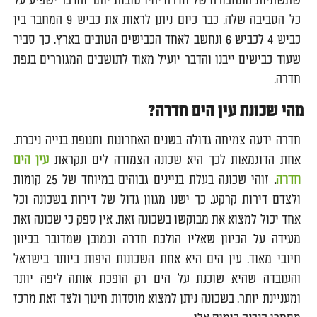
שתשתיות התחבורה של חדרה יהיו טובות יותר והדבר ישפיע על
כל הסביבה שלה. כבר כיום ניתן לראות את כביש 9 המחבר בין
כביש 4 לכביש 6 ונחשב לאחד הכבישים הטובים בארץ. כך סביר
שעוד כבישים ייבנו והדבר יועיל מאוד לתושבים המגוררים בנפת
חדרה.
מהי שכונת עין הים חדרה?
חדרה ידעה צמיחה גדולה בשנים האחרונות ותנופת בנייה ניכרת.
אחת הדוגמאות לכך היא שכונה הצמודה לים ונקראת
עין הים
חדרה
.
זוהי שכונה בעלת בניינים גבוהים במיוחד של 25 קומות
ולצדם דירות קרקע. כך ישנו מגוון גדול של דירות בשכונה וכל
אחד יכול למצוא את מבוקשו בשכונה זאת. אין ספק כי שכונה זאת
מעידה על הכיוון שאליו הולכת חדרה וכמובן שמדובר בכיוון
חיובי מאוד. עין הים היא אחת השכונות היפות ביותר בישראל
והעובדה שהיא שוכנת על הים רק הופכת אותה ליפה יותר
ומעניינת יותר. בשכונה ניתן למצוא מוסדות חינוך ולצד זאת מרכז