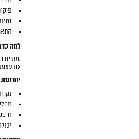
תדירו
פיקוח
זמינו
התאמ
למה כדא
עסקים רב
את עצמכם
יתרונות
נקוד
תהליכ
חיסכו
יכולת