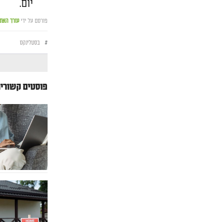
יום.
פורסם על ידי
עורך האת
#
בסטלינקס
פוסטים קשורי