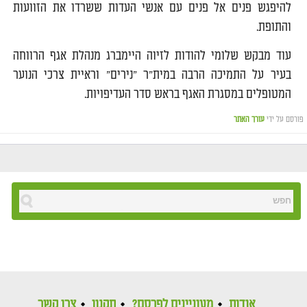
להיפגש פנים אל פנים עם אנשי העדות ששרדו את הזוועות
והתופת.
עוד מבקש שלומי להודות לזיוה היימברג מנהלת אגף הרווחה
בעיר על התמיכה הרבה במית"ר "נירים" וראיית צרכי הנוער
המטופלים במסגרת האגף בראש סדר העדיפויות.
פורסם על ידי
עורך האתר
אודות
מעוניינים לפרסם?
תקנון
צרו קשר