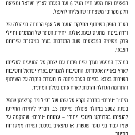
הנאצים ואת מסע חייו מגיל 6 ועד הגעתו לארץ ישראל ומציאת
חלק מקרובי משפחתו שהצליחו להינצל.
הערב הופק בשיתוף מחלקת הנוער של אגף הרווחה בניהולה של
ורדה ביטון, מתנ"ס גבעת אולגה, יחידת הנוער של המתנ"ס וחיילי
פרק משימה המבצעים שנת התנדבות בעיר במסגרת שירותם
הצבאי.
במהלך המפגש נערך שיח פתוח עם יצחק על המניעים לעלייתו
לארץ באנייה אקסודוס, החשיבות למגורים בארץ ישראל וחשיבות
השירות בצבא. בסיום הערב ניתנה לו תעודת הוקרה על השיתוף
והתרומה הגדולה והזכות לארח אותו בסלון המית"ר.
מית"ר "נירים" בחדרה נקרא על שמו של רס"ל ניר קריצ'מן שנפל
בשנת 2002 במהלך פעולת שייטת 13. חבריו ליחידה החליטו
להנציחו בפרויקט חינוכי ייחודי – עמותת "נירים" שהוקמה על
שמו עבור בני נוער שנשרו, או נמצאים בסכנת נשירה ממסגרות
החינוך.