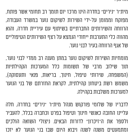
מית"ר "נירים" בחדרה הינו מרכז יום תומך רב תחומי אשר פותח,
מפוקח וממומן על-ידי השירות לשיקום נוער במשרד העבודה,
הרווחה והשירותים החברתיים בשיתוף עם עיריית חדרה, והוא
מהווה כלי התערבות ייחודי הנמצא על רצף השירותים הטיפוליים
של אגף הרווחה בעיר לבני נוער.
מומחיות השירות לשיקום נוער במתן מענה רב ממדי לבני נוער,
תוך שילוב מרבי של תשומות כלל המערכות הקהילתיות
(המשפחה, שירותי טיפול, חינוך, בריאות, פנאי ותעסוקה),
משמש רשת ביטחון קהילתית, לקראת החזרתם של בני הנוער
למערכות משלבות בקהילה.
לדבריו של שלומי פורקוש מנהל מית"ר "נירים" בחדרה, חלה
עליינו החובה כאנשי חינוך וטיפול בפרט וכחברה בכלל, להעביר
ולספר את ה"זיכרון" לדורות הבאים. ניצולי השואה הולכים
ומתמעטים משנה לשנה ויבוא היום שבו בני הנוער לא יזכו