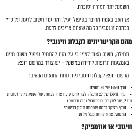
השמנת יתר חמורה וסוכרת.
אז האם באמת מדובר בטיפול יעיל, ומה עוד חשוב לדעת על כך?
בכתבה זו נסביר כל מה שאתם צריכים לדעת.
מהם הקריטריונים לקבלת וויגובי?
תחילה, חשוב מאוד לציין כי על מנת להתחיל טיפול משנה חיים
באמצעות תרופות לירידה במשקל – יש צורך במרשם רופא.
מרשם רופא לקבלת וויגובי ניתן תחת התנאים הבאים:
ערך BMI של 30 ומעלה
ערך BMI של 27 ומעלה, לצד גורם סיכון אחד לפחות של השמנת יתר (סוכרת
סוג 2, יתר לחץ דם, כולסטרול גבוה וכדומה)
עודף משקל ברמה שמהווה סיכון בריאותי
המטופל אמור להיות מעל גיל 18
וויגובי או אוזמפיק?