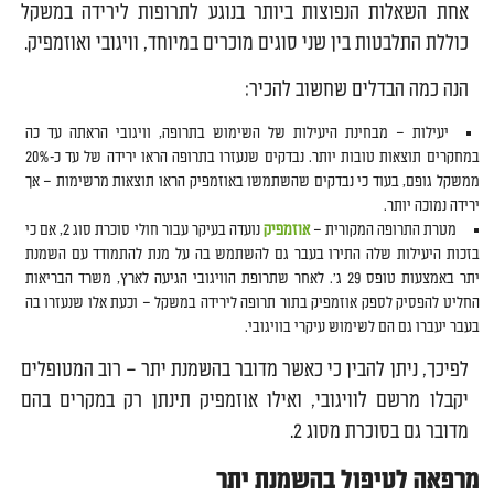
אחת השאלות הנפוצות ביותר בנוגע לתרופות לירידה במשקל
כוללת התלבטות בין שני סוגים מוכרים במיוחד, וויגובי ואוזמפיק.
הנה כמה הבדלים שחשוב להכיר:
יעילות – מבחינת היעילות של השימוש בתרופה, וויגובי הראתה עד כה
במחקרים תוצאות טובות יותר. נבדקים שנעזרו בתרופה הראו ירידה של עד כ-20%
ממשקל גופם, בעוד כי נבדקים שהשתמשו באוזמפיק הראו תוצאות מרשימות – אך
ירידה נמוכה יותר.
מטרת התרופה המקורית –
אוזמפיק
נועדה בעיקר עבור חולי סוכרת סוג 2, אם כי
בזכות היעילות שלה התירו בעבר גם להשתמש בה על מנת להתמודד עם השמנת
יתר באמצעות טופס 29 ג'. לאחר שתרופת הוויגובי הגיעה לארץ, משרד הבריאות
החליט להפסיק לספק אוזמפיק בתור תרופה לירידה במשקל – וכעת אלו שנעזרו בה
בעבר יעברו גם הם לשימוש עיקרי בוויגובי.
לפיכך, ניתן להבין כי כאשר מדובר בהשמנת יתר – רוב המטופלים
יקבלו מרשם לוויגובי, ואילו אוזמפיק תינתן רק במקרים בהם
מדובר גם בסוכרת מסוג 2.
מרפאה לטיפול בהשמנת יתר