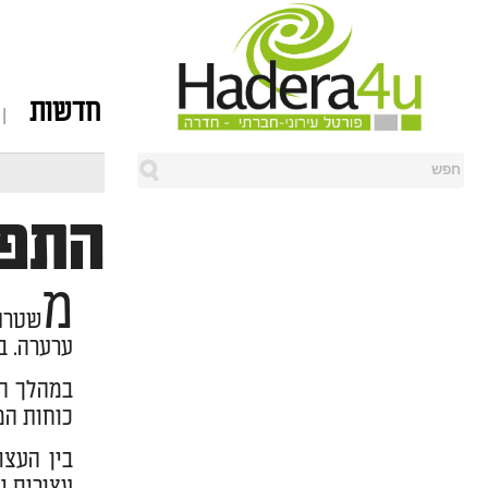
חדשות
התפר
מ
שטרת 
ערערה. ב
במהלך ה
כוחות המ
בין העצו
עצורים נ