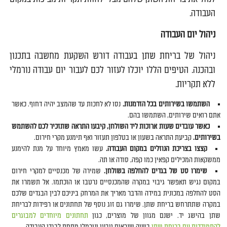
העבודה.
ניהול יום העבודה
ניהול של בריחת שתן בעבודה דורש השקעת מחשבה בתכנון
ובהכנה. הטיפים הללו יוכלו לעזור לכם לעבור יום עבודה נורמלי
ללא תקריות.
השתמשו בשירותים בכל הזדמנות.
נסו לא לחכות עד שהמצב יהיה דחוף. כאשר
אתם רואים שירותים, השתמשו בהם.
כאשר עובדים שעות ארוכות ליד השולחן, קיבעו התראה שתזכיר לכם להשתמש
בשירותים.
קביעת התראה בשעון או בטלפון תעזור ואף תימנע מקרי חירום.
קצצו בצריכת הנוזלים במקום העבודה.
עשו מאמץ מיוחד על מנת להימנע
ממשקאות המכילים קפאין כמו קפה, סודה או תה.
שימרו סט של בגדים להחלפה בשולחן.
שמירה של מכנסיים למקרי חירום
במקום נגיש תאפשר גיבוי במקרה שהמכנסיים נרטבו או הוכתמו. אל תשמרו את
הסט להחלפה במכונית במידה והדבר מאריך את המרחק ביניכם לבין הבגדים שלכם
במקרה שתתרחש בריחת שתן. שימרו גם זוג נוסף של תחתונים או רפידות לבריחת
שתן בהישג יד. ישנם מגוון של מוצרים, כגון
תחתונים מיוחדים למבוגרים
להתמודדות עם בריחת שתן
בשוק שנראים טבעי ונורמלי מתחת לבגדי העבודה.