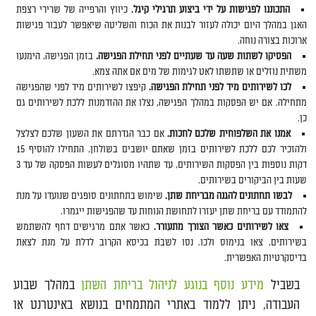
התכוננו לפגישות על ידי ביצוע תרגילי קיגל.
כיווץ והרפייה של שרירי רצפת
האגן במהלך היום יכולה לעזור לבנות את הכוח והשליטה שיאפשר לעבור פגישות
ארוכות בצורה נוחה.
הפסיקו לשתות שעה עד שעתיים לפני תחילת הפגישה.
בזמן הפגישה, הימנעו
משתית נוזלים או שתשתו לאט לגימות של מים אם אתה צמא.
לכו לשירותים מיד לפני תחילת הפגישה.
קיפצו לשירותים מיד לפני שהפגישה
מתחילה. אם יש הפסקות במהלך הפגישה, נצלו את ההזדמנות ללכת לשירותים גם
כן.
אמנו את השלפוחית שלכם לחכות.
אם כבר הגדרתם את השעון שלכם לצלצל
ולהזכיר לכם ללכת לשירותים בזמן שאתם יושבים בשולחן, התחילו להוסיף 15
דקות נוספות בין הפסקות השירותים, עד שתהיו מסוגלים לעשות הפסקה של עד 3
שעות בין הביקורים בשירותים.
לבשו תחתונים להגנה מבריחת שתן.
שימוש בתחתונים סופגים שנועדו על מנת
להתמודד עם בריחת שתן יעזרו לתחושת הנוחות עד שהפגישות ייגמרו.
צאו לשירותים כאשר הצורך מתעורר.
כאשר אתם מרגישים דחף להשתמש
בשירותים, צאו בנימוס ולכו. נסו לשבת בכיסא הקרוב לדלת על מנת לצאת
בדיסקרטיות האפשרית.
בשביל
מידע נוסף בנוגע לניהול בריחת השתן
במהלך שבוע
העבודה, ניתן ללמוד באתרי המתמחים בנושא באינטרנט או