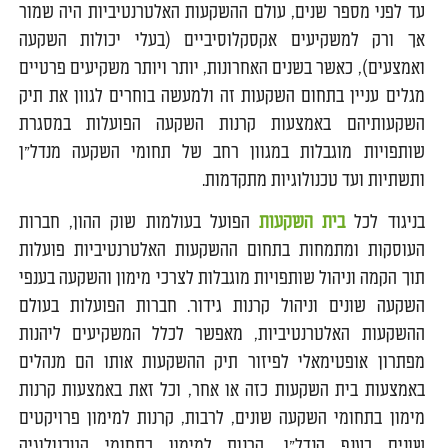
עד לפני מספר שנים, עולם ההשקעות האלטרנטיביות היה שמור
אך ורק למשקיעים אקסקלוסיביים (בעלי יכולות השקעה
ואמצעים), כאשר בשנים האחרונות, יותר ויותר משקיעים פרטיים
מגלים עניין בתחום השקעות זה ולמעשה בוחרים לגוון את תיק
השקעותיהם באמצעות קרנות השקעה הפועלות במסגרת
שותפויות מוגבלות במגוון רחב של תחומי השקעה מנדל"ן
ותשתיות ועד טכנולוגיות מתקדמות.
בניגוד לכל
בית השקעות
הפועל בעולמות שוק ההון, חברות
העוסקות ומתמחות בתחום ההשקעות האלטרנטיביות פועלות
תוך הקמה וניהול שותפויות מוגבלות לצרכי מימון והשקעה בענפי
השקעה שונים וניהול קרנות גידור. חברות הפועלות בעולם
ההשקעות האלטרנטיביות, מאפשר לכלל המשקיעים ליהנות
מפתרון אופטימאלי לפיזור תיק ההשקעות אותו הם מנהלים
באמצעות בית השקעות כזה או אחר, וכל זאת באמצעות קרנות
מימון בתחומי השקעה שונים, לרבות, קרנות למימון פרויקטים
שונים בענף הנדל"ן, קרנות למימון בתחומי הטכנולוגיה