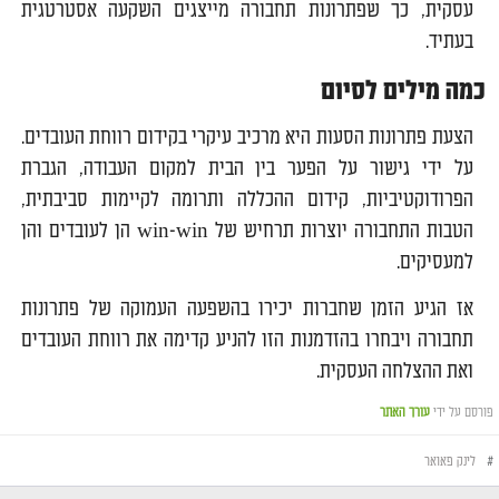
עסקית, כך שפתרונות תחבורה מייצגים השקעה אסטרטגית
בעתיד.
כמה מילים לסיום
הצעת פתרונות הסעות היא מרכיב עיקרי בקידום רווחת העובדים.
על ידי גישור על הפער בין הבית למקום העבודה, הגברת
הפרודוקטיביות, קידום ההכללה ותרומה לקיימות סביבתית,
הטבות התחבורה יוצרות תרחיש של win-win הן לעובדים והן
למעסיקים.
אז הגיע הזמן שחברות יכירו בהשפעה העמוקה של פתרונות
תחבורה ויבחרו בהזדמנות הזו להניע קדימה את רווחת העובדים
ואת ההצלחה העסקית.
פורסם על ידי
עורך האתר
#
לינק פאואר