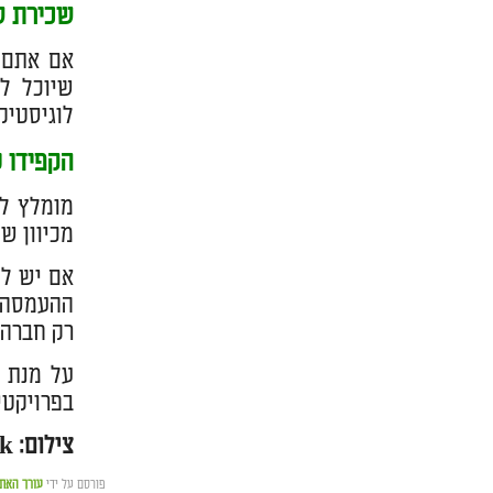
שכירת ש
אם אתם 
שיוכל ל
לוגיסטיק
הקפידו 
מומלץ לח
מכיוון ש
אם יש לכ
ההעמסה ו
רק חברה 
על מנת ל
בפרויקטי
צילום: freepik
פורסם על ידי
עורך האת