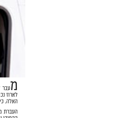
מ
עבר ל
לארוז נכ
האלה, כי
העברת מש