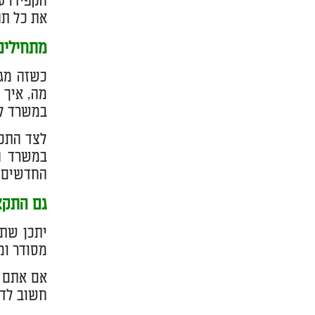
הקפידו ע
את כל תה
מתחילים
כשזה מגי
מה, איך 
במשרד למ
לצד התכנ
במשרד ה
החדשים 
גם התקצ
יתכן שתצ
מסודר ומו
אם אתם ש
חשוב לדע