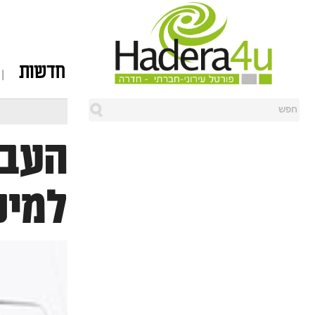
חדשות
העבר
למיק