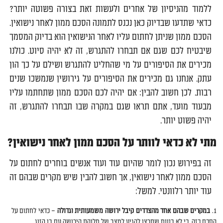
ללמוד מהניסיון של אחרים ולעשות זאת בצורה פשוטה יותר?
כדאי שתדעו שבדיוק כאן נכנס לתמונה הסכם ממון לאחר נישואין.
הסכם ממון שניתן לחתום עליו לאחר הנישואין הוא בדיוק המסמך
שיבטיח לכם שגם אם תבחרו להתגרש, זה לא יהיה סיוט. כולנו
מכירים את הסיפורים על מי שהחליט להתגרש ושילם על כך הון
עתק. אנחנו גם מכירים את הסיפורים על גירושין שנמשכו שנים
רבות. לכן חשוב להבין: אם יהיה לכם הסכם ממון שתחתמו עליו
מבעוד מועד, אתם תראו שגם במקרה שבו תבחרו להתגרש, זה
יהיה פשוט יותר.
מתי לא כדאי לוותר על הסכם ממון לאחר נישואין?
זה בפירוש נכון לומר שהיום עוד ועוד אנשים בוחרים לחתום על
הסכם ממון לאחר נישואין, אך חשוב להבין שיש מקרים שבהם זה
עוד יותר רלוונטי. למשל:
במקרים שבהם אחד מהצדדים קיבל ירושה משמעותית וגדולה
– כדאי לחתום על
הסכם כזה, כי לא בטוח שתרצו להגיע למצב של חלוקת הירושה עם בן הזוג.