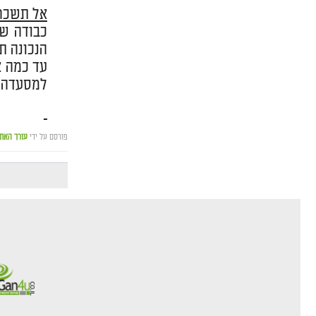
אל תשכח
כבודה של
הנכונה ת
עד כמה את
למסעדה א
פורסם על ידי
עורך האת