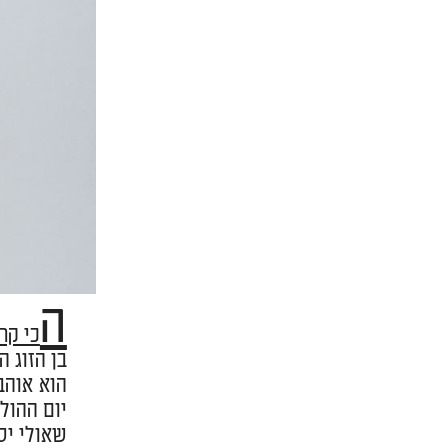
ה
כי קר
בן הזוג 
הוא אוהב
יום ההול
שאולי יס