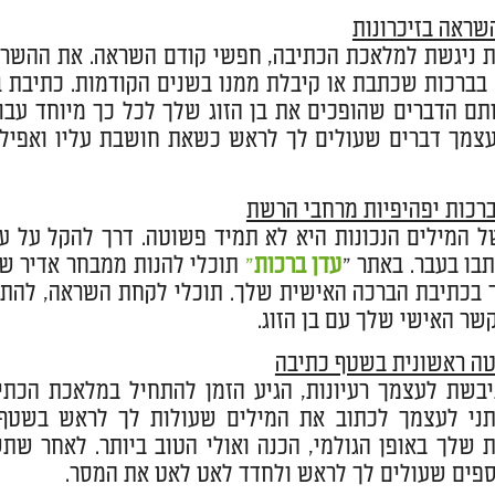
ראה בזיכרונות
 ניגשת למלאכת הכתיבה, חפשי קודם השראה. את ההשרא
 בברכות שכתבת או קיבלת ממנו בשנים הקודמות. כתיבת ב
תם הדברים שהופכים את בן הזוג שלך לכל כך מיוחד עבור
צמך דברים שעולים לך לראש כשאת חושבת עליו ואפילו
ברכות יפהיפיות מרחבי הרשת
 המילים הנכונות היא לא תמיד פשוטה. דרך להקל על ע
בו בעבר. באתר "
עדן ברכות
"
תוכלי להנות ממבחר אדיר ש
ך בכתיבת הברכה האישית שלך. תוכלי לקחת השראה, להתרש
שר האישי שלך עם בן הזוג.
טה ראשונית בשטף כתיבה
בשת לעצמך רעיונות, הגיע הזמן להתחיל במלאכת הכתיב
 תני לעצמך לכתוב את המילים שעולות לך לראש בשטף 
שלך באופן הגולמי, הכנה ואולי הטוב ביותר. לאחר שתס
ספים שעולים לך לראש ולחדד לאט לאט את המסר.