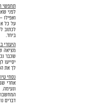
תחפשי הש
לפני שאת
ואפילו –
על כל או
לכתוב לע
ביחד.
היעזרי ב
מציאה של
שכבר נכת
יסייעו ל
לך את הק
נסחי טיו
אחרי שגי
ונעימה.
המחשבות 
דברים נו