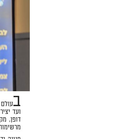
ב
עולם 
ועד יציר
דופן, מק
מרשימות.