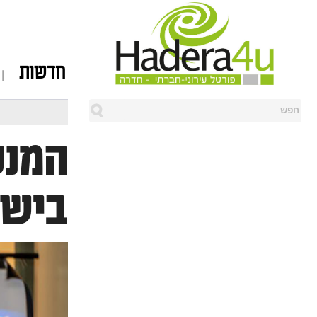
חדשות
המנט
בישר