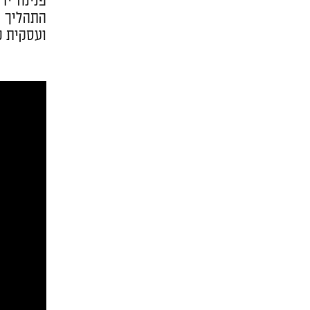
פנינה יד
התהליך ש
ועסקית כ