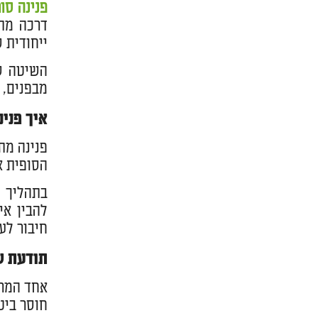
פנינה סו
דרכה מת
ייחודית 
השיטה של
מבפנים, 
איך פני
פנינה מת
הסופית א
בתהליך ה
להבין אי
חיבור לע
תודעת ש
אחד המרכ
חוסר ביט