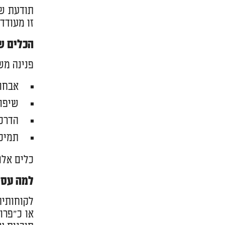
תודעת שפ
זו מעודד
הכלים ש
פנינה מש
אבחון
שיפור
הדרכו
תמיכה
כלים אלו
למה עסק
לקוחותיה
או כ"פרו