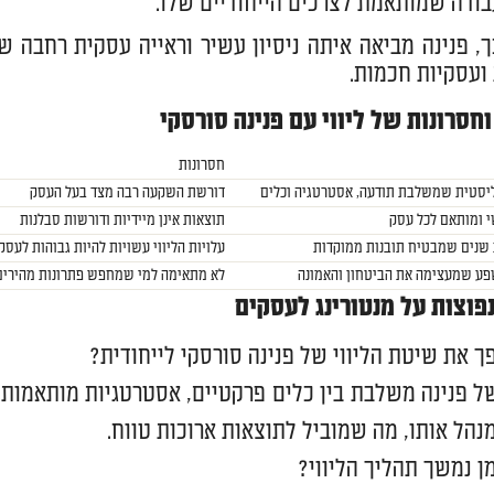
בודה שמותאמת לצרכים הייחודיים שלו.
, פנינה מביאה איתה ניסיון עשיר וראייה עסקית רחבה ש
 ועסקיות חכמות.
וחסרונות של ליווי עם פנינה סורסקי
חסרונות
יסטית שמשלבת תודעה, אסטרטגיה וכלים
דורשת השקעה רבה מצד בעל העסק
שי ומותאם לכל עסק
תוצאות אינן מיידיות ודורשות סבלנות
ב שנים שמבטיח תובנות ממוקדות
עלויות הליווי עשויות להיות גבוהות לעסק
פע שמעצימה את הביטחון והאמונה
לא מתאימה למי שמחפש פתרונות מהירים
פוצות על מנטורינג לעסקים
ך את שיטת הליווי של פנינה סורסקי לייחודית?
 פנינה משלבת בין כלים פרקטיים, אסטרטגיות מותאמות 
הל אותו, מה שמוביל לתוצאות ארוכות טווח.
ן נמשך תהליך הליווי?