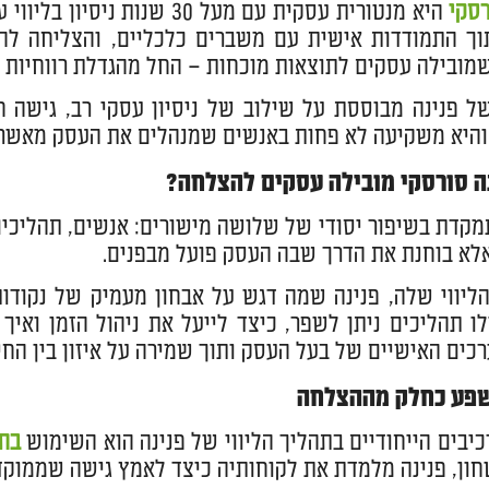
רסקי
היא מנטורית עסקית עם מעל 0
וך התמודדות אישית עם משברים כלכליים, והצליחה לה
שמובילה עסקים לתוצאות מוכחות – החל מהגדלת רווחיות וע
 פנינה מבוססת על שילוב של ניסיון עסקי רב, גישה ח
והיא משקיעה לא פחות באנשים שמנהלים את העסק מאשר 
נה סורסקי מובילה עסקים להצלחה?
מקדת בשיפור יסודי של שלושה מישורים: אנשים, תהליכים
לא בוחנת את הדרך שבה העסק פועל מבפנים.
ליווי שלה, פנינה שמה דגש על אבחון מעמיק של נקודו
לו תהליכים ניתן לשפר, כיצד לייעל את ניהול הזמן ואיך
רכים האישיים של בעל העסק ותוך שמירה על איזון בין החי
פע כחלק מההצלחה
יבים הייחודיים בתהליך הליווי של פנינה הוא השימוש
בת
חון, פנינה מלמדת את לקוחותיה כיצד לאמץ גישה שממוק