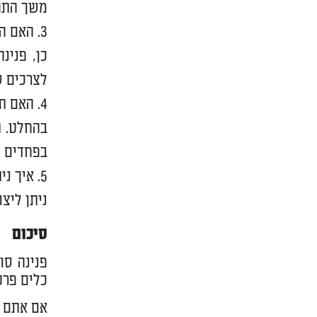
משך התהלי
האם הל
כן, פנינ
לצרכים ש
האם תו
בהחלט. ת
בפחדים ו
איך ני
ניתן ליצ
סיכום
פנינה סו
כלים פרק
אם אתם מ