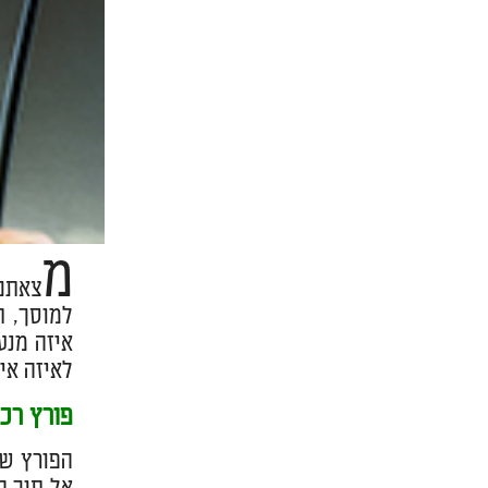
מ
למוסך, ת
איזה מנע
לאיזה אי
פורץ רכ
הפורץ שה