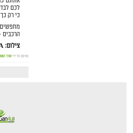
אומנם כמ
לכם לבדו
כי רק כך
מחפשים
הרכבים –
צילום: CANVA
פורסם על ידי
עורך האת