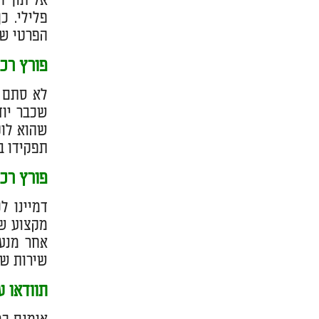
אל תוך ה
פלילי. כ
הפרטי של
פורץ רכב
לא סתם אנ
שכבר יוד
שהוא לוק
תפקידו ב
פורץ רכבים 24 שעות – עם 
דמיינו 
מקצוע שי
שירות שי
תוודאו 