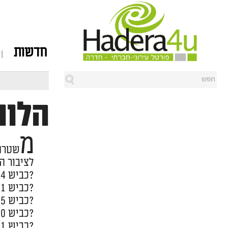
חדשות
הלוו
מ
שטרת 
לציבור הנהגים, החל מהשעה 10:00 יחל 
?כביש 4 מכיוון צומת רעננה למשמר השבעה.
?כביש 1 ממחלף בן שמן לכיוון קיבוץ גלויות.
?כביש 5 ממחלף קסם לכיוון צומת מורשה.
?כביש 20 ממחלף גלילות לכיוון מחלף דב הוז.
?כביש 471 לכל אורכו לשני הכיוונים.