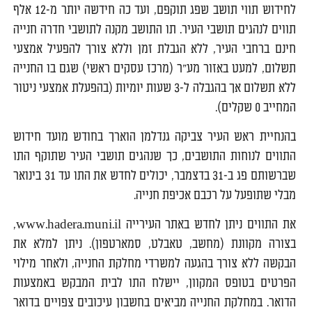
לחידוש תווי תושב שפג תוקפם, ועד כה חידשה יותר מ-12 אלף
תווים לנהגים תושבי העיר. תו התושב מקנה לתושבי חדרה חנייה
חינם ברחבי העיר, ללא הגבלת זמן וללא צורך להפעיל אמצעי
תשלום, למעט באזור מע"ר (מרכז עסקים ראשי) שגם בו החנייה
ללא תשלום אך בהגבלה ל-3 שעות יומיות (בהפעלת אמצעי ניטור
המחייב 0 שקלים).
בהנחיית ראש העיר צביקה גנדלמן הוארך בחודש מועד חידוש
התווים לנוחות התושבים, כך שנהגים תושבי העיר שתוקף התו
שברשותם פג ב-31 בדצמבר, יכולים לחדש את התו עד 31 בינואר
מבלי שתופעל על רכבם אכיפת חנייה.
את התווים ניתן לחדש באתר העירייה www.hadera.muni.il,
בצורה מקוונת (מחשב, טאבלט, סמארטפון). ניתן למלא את
הבקשה ללא צורך בהגעה למשרדי מחלקת החנייה, ולאחר מילוי
הפרטים בטופס המקוון, יישלח התו לבית המבקש באמצעות
הדואר. במחלקת החנייה מביאים בחשבון עיכובים צפויים בדואר