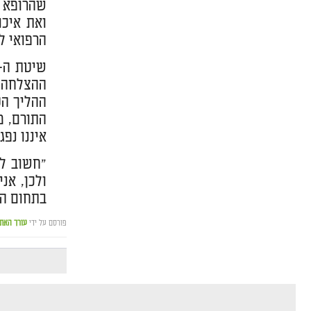
שהרופא ה
ואת איכו
הרפואי ל
ההצלחה ה
ההליך הט
התורם, מ
איננו נפג
"חשוב לצ
ולכן, אנ
בתחום השת
פורסם על ידי
עורך האת