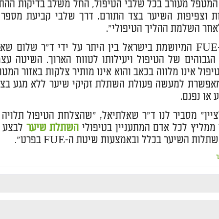
מטפל מעורב בכל שלבי הטיפול, החל משלב בדיקות ההתאמ
ת וצפיפות השיער בצד התורם, דרך שלבי קביעת מספר 
אחר השלמת ההליך הטיפולי".
שיטת ה-FUE המיושמת בישראל בין היתר על ידי ד"ר שלו
גבוהים של הטיפול ויעילותו לטווח הארוך. השיטה עצ
יפול אינו מלווה בכאב והוא אינו מותיר צלקות באזור ה
אפשרת למעשה פעולת השתלת זקיקי שיער ללא מגע בציד
ע או נפגם.
יין" מסביר לנו ד"ר שאלתיאל, "שהצלחת הטיפול תלויה 
י ממליץ לכל אדם המתעניין בטיפולי
השתלת שיער
לבצע א
לות השיער בכלל ובאמצעות שיטת ה-FUE בפרט".
ר