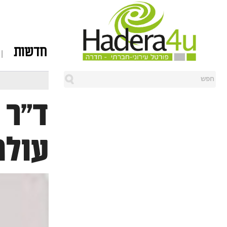
חדשות
ד"ר 
עולמ