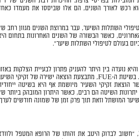
המובילות בפריס- צרפת. ההיכרות רבת השנים של ד"ר
א רכש לאורך השנים, הם אלו שביססו את מעמדו כאחד
טיפולי השתלות השיער, עבר במרוצת השנים מגוון רחב של
האחרונים, כאשר הבשורה של השנים האחרונות בתחום היא
טת ה-FUE", מסביר לנו ד"ר שאלתיאל, "פותחה בשנת 2002, והיא נועדה בין היתר להעניק פתרון לבעיית הצלקות באזו
התורם, בעיה אשר ליוותה את תחום טיפולי ההשתנה עד אותה שנה. בשיטת ה-FUE, מתבצעת הוצאה ישירה של זקיקי השי
 הוצאת זקיקי השעיר מיושמת אף היא בשיטה ייחודית
יתרונות השיטה הם רבים, כאשר היתרון המובהק ביותר של
מון בעבודה שהיא מאפשרת צמיחה מחודשת של 90% מהשיער המושתל וזאת תוך פרק זמן של שמונה חודשים לערך
 "חשוב לבדוק היטב את זהותו של הרופא המטפל ולוודא