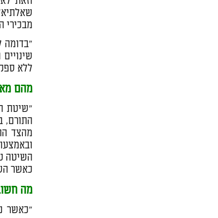
וזאת לא
שאלתיאל
מבכירי ה
"בדומה ל
שינויים 
ללא ספק שיטת ה-FUE, הנחשבת, ובצדק, לשיטה 
מהם מאפי
מהצד הת
ובאמצעות
כאשר השי
מה חשוב
"כאשר ני