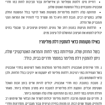
דחיית מים: דלתות מפולימר הן אידיאליות עבור סביבות לחות כמו חדרי
אמבטיה ומטבחים בגלל המשטח האטום שלהן.
תחזוקה קלה: דלתות פולימריות פשוטות מאוד לניקוי בגלל המשטח החלק
שלהן. במקרים רבים, מגבת לחה היא כל מה שצריך כדי להחזיר את המראה הנקי
והמבריק של הדלת.
הדלתות מגיעות במגוון רחב של גוונים, דפוסים ועיצובים, כך שבעלי בתים
יכולים למצוא את העיצוב המושלם לכל עיצוב פנים.
באילו מקומות כדאי להתקין דלת פולימר?
בשל החוזק שלה, עמידותה בפני לחות והמראה האטרקטיבי שלה,
ניתן להתקין דלת פולימר במספר חדרים בבית, כולל:
חדר שירותים ואמבטיה: דלתות פולימר מומלצות מאוד לשימוש בחדרי אמבטיה
בשל העמידות בפני רטיבות. דלתות פולימר לא יתעקמו או ירקיבו בגלל הלחות, ולכן
כדאי להשתמש בהן.
מטבח: במטבח, כמו חדרי אמבטיה, יכולים להיות אדים בזמן הכנת האוכל
ושטיפת הכלים. התקנת דלת פולימרית למטבח היא פתרון מוצלח ביוחד, מאחר
והדלת חסינה בפני לחות, כמו גם התחזוקה שלה קלה ושפוטה ביותר.
חדרים עם תנועה מרובה: דלתות פולימר יכולות לשרוד את הבלאי של שימוש רב
ולהחזיק מעמד שנים רבות. הן מהוות בחירה הגיונית עבור מעברים, מסדרונות וחדרי