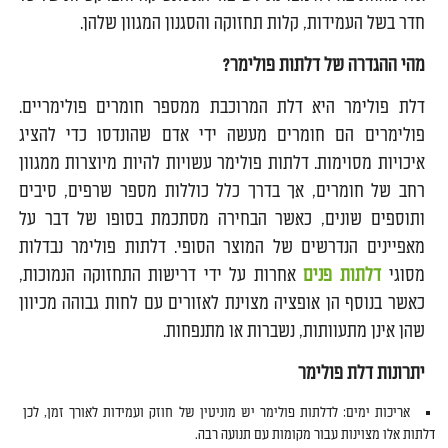
חדר בשל העמידות, קלות תחזוקה והסגנון המגוון שלהן.
מהי ההגדרה של דלתות פולימר?
דלת פולימר היא דלת המרוכבת ממספר חומרים פולימריים.
פולימרים הם חומרים מעשה ידי אדם שהונדסו כדי להציג
איכויות מסוימות. דלתות פולימר עשויות להיות מיוצרות ממגוון
רחב של חומרים, אך בדרך כלל כוללות מספר שרפים, סיבים
ותוספים שונים, כאשר הבחירה מסתכמת בסופו של דבר על
מאפיינים הנדרשים של המוצר הסופי. דלתות פולימר נבדלות
מסוגי
דלתות פנים
אחרות על ידי דרישות התחזוקה הנמוכות,
כאשר בנוסף הן אופציה מצוינת לאזורים עם לחות גבוהה מכיוון
שהן אינן מתעוותות, נשברות או מתנפחות.
יתרונות דלת פולימר
אריכות ימים: לדלתות פולימר יש מוניטין של חוזק ועמידות לאורך זמן, לכן
דלתות אלו מצוינות עבור מקומות עם תנועה רבה.