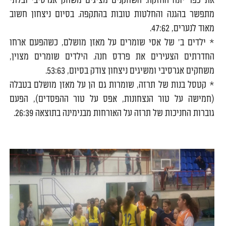
את כפר יונה החזקה. השחקנים מציגים משחק אגרסיבי ובלתי
מתפשר בהגנה והחלטות טובות בהתקפה. בסיום ניצחון חשוב
מאוד לנערים, 47:62.
* ילדים ב' של אסי שומרים על מאזן מושלם, כשהפעם ארחו
החדרתים הצעירים את פרדס חנה. הילדים שומרים מצוין,
משחקים אגרסיבי ומשיגים ניצחון צודק בסיום, 53:63.
* קטסל בנות של תרזה, שומרות גם הן על מאזן מושלם בטבלה
(חמישה על טור הנצחונות, אפס על טור ההפסדים), הפעם
גוברות החניכות של תרזה על האורחות מבנימינה בתוצאה 26:39.