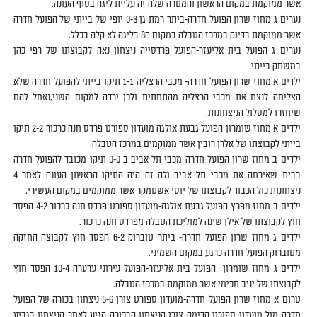
אשר ממוקמת במקום הראשון והמטרה שלה זה עליית ליגה בסוף העונה.
נערים ג מחוז שרון הפועל חדרה-ביתר רמת גן 0-3 יופי של בייתי של הפועל חדרה
אשר ממוקמת בדיוק במרכז הטבלה במקום ה8 בליגה לא קלה בכלל.
נערים ג הפועל בית אליעזר-הפועל פרדסייה ניצחון נאה לקבוצתו של רפי כהן
במשחק בייתי.
ילדים א מחוז שרון הפועל חדרה- מכבי הרצליה 1-1 תיקו בייתי להפועל חדרה שלא
הצליחה לנצח את מכבי הרצליה מהתחתית ולכן ירדה למקום השני,נאחל להם
שיחזרו למסלול הניצחונות.
ילדים א מחוז שומרון הפועל גבעת אולגה מועדון ספורט פרדס חנה כרכור 2-2 תיקו
בייתי לקבוצתו של אלרן רובין אשר ממוקמים במרכז הטבלה.
ילדים ב מחוז שרון הפועל חדרה מכבי תל אביב ב 0-0 תיקו מכובד להפועל חדרה
בבית שאירחה את מכבי תל אביב ולה זה היה התיקו הראשון העונה לאחר 4
ניצחונות כול הכבוד לקבוצתו של יוסי אשטמקר אשר ממוקמים במקום העשירי.
ילדים ב מחוז מפרץ הפועל גבעת אולגה-מועדון ספורט פרדס חנה כרכור 4-2 הפסד
חוץ לקבוצתו של אילן שינה למוליכת הטבלה מפרדס חנה כרכור.
ילדים ג מחוז שרון הפועל חדרה- ביתר טוברוק 6-2 הפסד חוץ לקבוצה החזקה
מטוברוק הפועל חדרה כרגע במקום השמיני.
ילדים ג מחוז שומרון הפועל בית אליעזר-הפועל עירוני ערערה 10-4 הפסד חוץ
לקבוצתו של יניב חכימי אשר ממוקמת במרכז הטבלה.
טרום א מחוז שרון הפועל חדרה-מועדון ספורט צורן 5-6 ניצחון בכורה של הפועל
חדרה מול מועדון ספורט קדימה צורן הניצחון הבכורה הגיע לאחר הניצחון בגביע