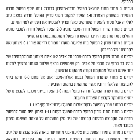
הרביעי.
נערים ב מחוז מחוז יזרעאל הפועל חדרה-מועדון כדורגל נווה יוסף הפועל חדרה
הפסידה במשחק הצמרת 1-0 הפסד למקום השני עדיין הפועל חדרה במצב טוב
לעלייה אבל אסור להפסיד משחקים כאלו וצריך להבטיח את העלייה לפני הסיום.
נערים ג מחוז שרון הפועל חדרה-מכבי נתניה 2-0 הפסד לפועל חדרה למכבי נתניה
והחלפת מקומות עם היריבה מהשרון הפועל ממוקמת במקום התשיעי.
נערים ג מחוז שרון 2 הפועל בית אליעזר-מועדון ספורט קדימה צורן 0-1 ניצחון נאה
לקבוצתו של רפי כהן.
ילדים א מחוז שרון הפועל חדרה-מכבי תל אביב 0-2 איזה ניצחון נאה לקבוצתו של
בועז בר בחוץ על מכבי תל אביב רק שימשיכו ברצף שלהם ואנחנו נמשיך לחלום
יחד איתם הפועל ממוקמת נקודה מהמקום הראשון.
ילדים א מחוז שומרון הפועל גבעת אולגה-מכבי אום אל פחם 0-0 תיקו ביתי
לקבוצתו של אלרן רובין אשר ממוקמת במקום השביעי.
ילדים ב מחוז שרון הפועל חדרה-הפועל רעננה 1-0 הפסד בייתי מכובד לקבוצתו של
יוסי אשתמקר לקבוצת הצמרת מרעננה.
ילדים במחוז מפרץ הפועל גבעת אולגה-הפועל עירוני אור עקיבא 1-1.
ילדים ג מחוז מחוז שרון הפועל חדרה-הפועל רעננה 1-11 נצחון יפה מאוד להפועל
חדרה על הקבוצה מרעננה קבוצתו של ניר גולן התעלתה על עצמה והשיגה נצחון
מכובד מאוד.
ילדים ג מחוז שומרון הפועל בית אליעזר-בני מושריפה ביאדה 1-25 קבוצתו של יניב
חכימי ממשיכה את הכושר המצויין כאשר הביסו את היריבים בתוצאה