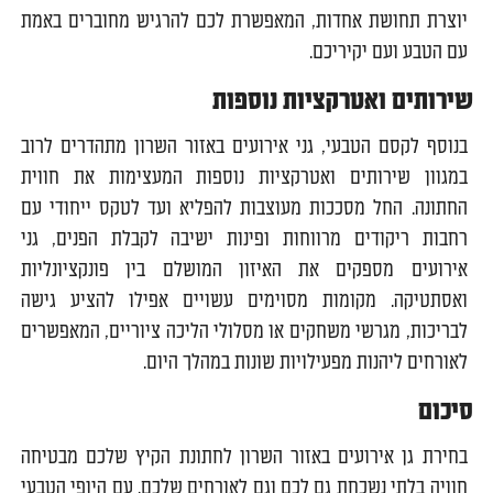
יוצרת תחושת אחדות, המאפשרת לכם להרגיש מחוברים באמת
עם הטבע ועם יקיריכם.
שירותים ואטרקציות נוספות
בנוסף לקסם הטבעי, גני אירועים באזור השרון מתהדרים לרוב
במגוון שירותים ואטרקציות נוספות המעצימות את חווית
החתונה. החל מסככות מעוצבות להפליא ועד לטקס ייחודי עם
רחבות ריקודים מרווחות ופינות ישיבה לקבלת הפנים, גני
אירועים מספקים את האיזון המושלם בין פונקציונליות
ואסתטיקה. מקומות מסוימים עשויים אפילו להציע גישה
לבריכות, מגרשי משחקים או מסלולי הליכה ציוריים, המאפשרים
לאורחים ליהנות מפעילויות שונות במהלך היום.
סיכום
בחירת גן אירועים באזור השרון לחתונת הקיץ שלכם מבטיחה
חוויה בלתי נשכחת גם לכם וגם לאורחים שלכם. עם היופי הטבעי