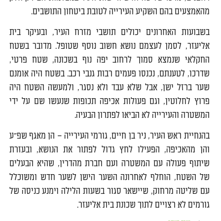
מהאמצעים בהם השקיע העירייה לטובת ביטחון התושבים.
בשבועות האחרונים יכולים תושבי מזרח העיר, ובעיקר בית
אליעזר, לסמן לעצמם נושא חשוב נוסף שטופל. מדובר בשטח
החקלאי שנמצא סמוך לרחוב יפה נוף בשכונה, שטח פרטי,
שדרכו, לטענתם, נכנסו פעמים רבות גנבי רכב. בשטח היה אומנם
שער ברזל ישן, אבל שלא עבד ולא נסגר, ולמעשה השטח היה
פרוץ לחלוטין, וגם פעולות אכיפה תכופות שנעשו שם על ידי
המשטרה והעירייה לא הביאו לפתרון הבעיה.
בהנחיית ראש העיר, ניר בן חיים, גורמי העירייה – הן מאגף שפ"ע
והן מהאכיפה, הפעילו לחץ גדול לפתור את הנושא, ובעזרת
שיתוף פעולה עם המשטרה ועם חברת מהדרין, שהיא הבעלים
של השטח, הוחלף לאחרונה השער הישן לשער חדש ומשוכלל
עם שליטה מרחוק, שיישאר סגור בשעות הלילה וימנע כניסה של
גורמים לא רצויים לתוך שכונת בית אליעזר.