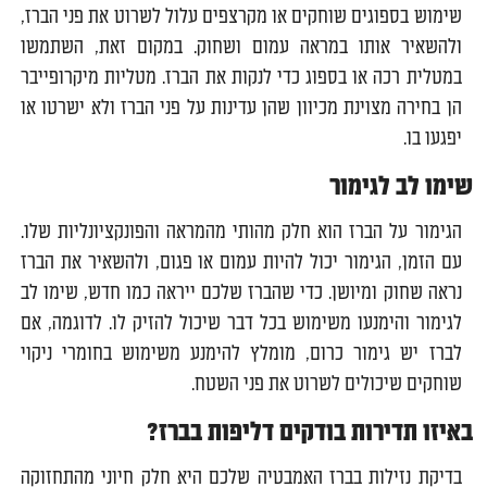
שימוש בספוגים שוחקים או מקרצפים עלול לשרוט את פני הברז,
ולהשאיר אותו במראה עמום ושחוק. במקום זאת, השתמשו
במטלית רכה או בספוג כדי לנקות את הברז. מטליות מיקרופייבר
הן בחירה מצוינת מכיוון שהן עדינות על פני הברז ולא ישרטו או
יפגעו בו.
שימו לב לגימור
הגימור על הברז הוא חלק מהותי מהמראה והפונקציונליות שלו.
עם הזמן, הגימור יכול להיות עמום או פגום, ולהשאיר את הברז
נראה שחוק ומיושן. כדי שהברז שלכם ייראה כמו חדש, שימו לב
לגימור והימנעו משימוש בכל דבר שיכול להזיק לו. לדוגמה, אם
לברז יש גימור כרום, מומלץ להימנע משימוש בחומרי ניקוי
שוחקים שיכולים לשרוט את פני השטח.
באיזו תדירות בודקים דליפות בברז?
בדיקת נזילות בברז האמבטיה שלכם היא חלק חיוני מהתחזוקה