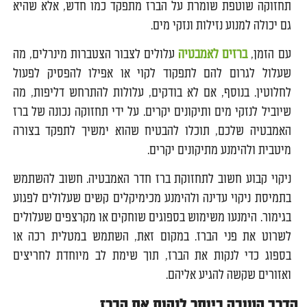
תחזוקה שוטפת שומרת על הברז מתפקד כמו חדש, אלא שהיא
גם יכולה למנוע נזילות ונזקי מים.
עם הזמן,
ברזים לאמבטיה
עלולים לצבור הצטברות מינרלים, מה
שעלול לגרום להם לתפקוד לקוי או אפילו להפסיק לפעול
לחלוטין. בנוסף, אם לא בודקים, עלולות להתרחש דליפות, מה
שיוביל לנזקי מים ותיקונים יקרים. על ידי תחזוקה נכונה של ברז
האמבטיה שלכם, תוכלו להבטיח שהוא ימשיך לתפקד בצורה
מיטבית ולהימנע מתיקונים יקרים.
ניקוי קבוע חשוב לתחזוקת ברז חדר האמבטיה. חשוב להשתמש
בתמיסת ניקוי עדינה ולהימנע מכימיקלים קשים שעלולים לפגוע
בגימור. הימנעו משימוש בספוגים שוחקים או מקרצפים שעלולים
לשרוט את פני הברז. במקום זאת, השתמש במטלית רכה או
בספוג כדי לנקות את הברז, תוך שימת לב מיוחדת לחריצים
ואזורים שקשה להגיע אליהם.
הדרך הטובה ביותר לנקות את הברז