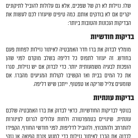
שלו. נזילות לא רק של שפכים, אלא גם עלולות להוביל לתיקונים
יקרים אם לא בודקים אותם. כמה טיפים שיעזרו לכם לעשות את
הבדיקות הנכונות והטובות ביותר:
בדיקות חודשיות
מומלץ לבדוק את ברז חדר האמבטיה לאיתור נזילות לפחות פעם
בחודש. זה יעזור לתפוס כל דליפה בשלב מוקדם לפני שהן
הופכות לבעיה משמעותית יותר. כדי לבדוק אם יש נזילות, סגרו
את כל המים בבית ואז הקשיבו לקולות המגיעים מהברז. אם
שומעים צליל שריקה או טפטוף, ייתכן שיש דליפה.
בדיקות עונתיות
בנוסף לבדיקות החודשיות, כדאי לבדוק את ברז האמבטיה שלכם
עונתית. שינויים בטמפרטורה ולחות עלולים לגרום לצינורות
להתרחב ולהתכווץ, ולהוביל לדליפות. לפני חודשי החורף, הקפידו
לבדוק את הברז לאיתור נזילות כדי למנוע צנרת קפואה או נזקי