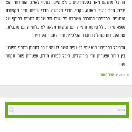
ההיכל מושקע מאד בסטנדרטים בינלאומיים
.
בנוסף לאולם התחרותי הוא
יכלול חדר כושר
,
סאונה
,
ג
'
קוזי
,
חדרי הלבשה
,
חדרי שיפוט
,
חדר תקשורת
ומזנונים
.
הפרויקט המורכב משתרע על שטח של שבעה דונמים בהיקף של
4500
מ
"
ר
,
כולל פיתוח וחנייה
,
עם נגישות מלאה לאוכלוסייה עם מוגבלות
.
את העבודות מנהלת החברה הכלכלית חדרה עבור העירייה
.
אדריכל הפרויקט הוא יוסי בן
–
נעים אשר לו ניסיון רב בתכנון מתקני ספורט
,
בין היתר אצטדיון טדי בירושלים
,
היכל ספורט חולון
,
אצטדיון פתח
–
תקווה
ועוד
.
פורסם על ידי
עורך האתר