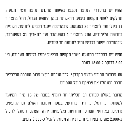
השינויים בהסדרי התנועה
נקבעו
באישור מהנדס תנועה וקצין תנועה
,
ונחלקים לשתי תקופות ביצוע
:
הראשונה בזמן החופש הגדול
,
החל מתאריך
11
ביולי ועד לתאריך
30
באוגוסט
,
שבמהלכה
ייסגר הכביש לתנועה
;
השנייה
בתקופת הלימודים
,
החל מתאריך
1
בספטמבר ועד לתאריך
31
בספטמבר
,
שבמהלכה
ייפתח
בכביש
נתיב לתנועה חד סטרית
.
השינויים בהסדרי התנועה בשתי תקופות הביצוע יחולו בשעות העבודה
,
בין
8:00
בבוקר ל
-18:00
בערב
.
את עבודות הקירוי מבצע הקבלן י
.
לרר הנדסה בע
"
מ עבור החברה הכלכלית
חדרה המנהלת את פרויקט היכל הספורט
.
מדובר באולם ספורט רב
–
תכליתי חד קומתי בגובה של
16
מ
"
ר
,
המיועד
למשחקי כדורסל
,
כדוריד וכדורעף
.
בנוסף מתוכנן האולם גם למופעים
גדולים
.
באירועי ספורט
,
תחרויות ואליפויות יהיה האולם מסוגל להכיל
כ
-2,000
צופים
,
באירועי תרבות יהיה מסוגל להכיל כ
-3,000
צופים
.