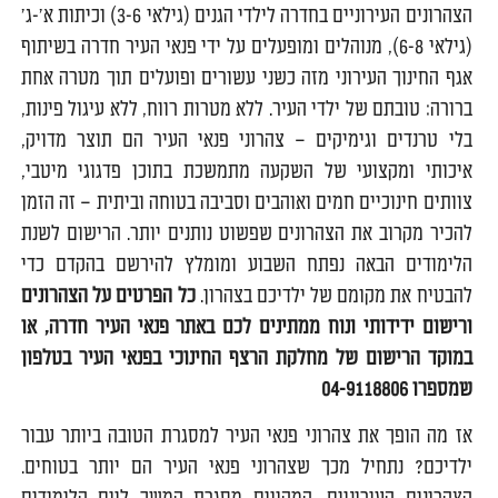
הצהרונים העירוניים בחדרה לילדי הגנים (גילאי 3-6) וכיתות א'-ג'
(גילאי 6-8), מנוהלים ומופעלים על ידי פנאי העיר חדרה בשיתוף
אגף החינוך העירוני מזה כשני עשורים ופועלים תוך מטרה אחת
ברורה: טובתם של ילדי העיר. ללא מטרות רווח, ללא עיגול פינות,
בלי טרנדים וגימיקים – צהרוני פנאי העיר הם תוצר מדויק,
איכותי ומקצועי של השקעה מתמשכת בתוכן פדגוגי מיטבי,
צוותים חינוכיים חמים ואוהבים וסביבה בטוחה וביתית – זה הזמן
להכיר מקרוב את הצהרונים שפשוט נותנים יותר. הרישום לשנת
הלימודים הבאה נפתח השבוע ומומלץ להירשם בהקדם כדי
להבטיח את מקומם של ילדיכם בצהרון.
כל הפרטים על הצהרונים
ורישום ידידותי ונוח ממתינים לכם באתר פנאי העיר חדרה, או
במוקד הרישום של מחלקת הרצף החינוכי בפנאי העיר בטלפון
שמספרו
04-9118806
אז מה הופך את צהרוני פנאי העיר למסגרת הטובה ביותר עבור
ילדיכם? נתחיל מכך שצהרוני פנאי העיר הם יותר בטוחים.