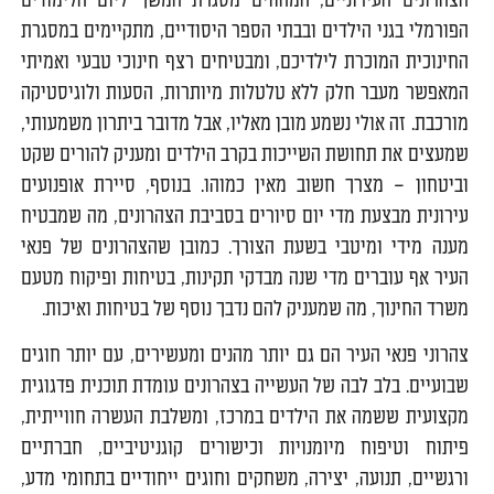
הצהרונים העירוניים, המהווים מסגרת המשך ליום הלימודים
הפורמלי בגני הילדים ובבתי הספר היסודיים, מתקיימים במסגרת
החינוכית המוכרת לילדיכם, ומבטיחים רצף חינוכי טבעי ואמיתי
המאפשר מעבר חלק ללא טלטלות מיותרות, הסעות ולוגיסטיקה
מורכבת. זה אולי נשמע מובן מאליו, אבל מדובר ביתרון משמעותי,
שמעצים את תחושת השייכות בקרב הילדים ומעניק להורים שקט
וביטחון – מצרך חשוב מאין כמוהו. בנוסף, סיירת אופנועים
עירונית מבצעת מדי יום סיורים בסביבת הצהרונים, מה שמבטיח
מענה מידי ומיטבי בשעת הצורך. כמובן שהצהרונים של פנאי
העיר אף עוברים מדי שנה מבדקי תקינות, בטיחות ופיקוח מטעם
משרד החינוך, מה שמעניק להם נדבך נוסף של בטיחות ואיכות.
צהרוני פנאי העיר הם גם יותר מהנים ומעשירים, עם יותר חוגים
שבועיים. בלב לבה של העשייה בצהרונים עומדת תוכנית פדגוגית
מקצועית ששמה את הילדים במרכז, ומשלבת העשרה חווייתית,
פיתוח וטיפוח מיומנויות וכישורים קוגניטיביים, חברתיים
ורגשיים, תנועה, יצירה, משחקים וחוגים ייחודיים בתחומי מדע,