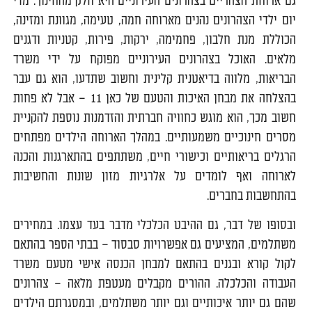
גם ארוחת הצהריים בצהרונים העירוניים היא חלק מהחינוך. מדי
יום ילדי הצהרונים נהנים מארוחה חמה, טעימה, מגוונת ומזינה,
הכוללת מנת חלבון, פחמימה, ירקות, פירות, קטניות ודגנים
מלאים. האוכל בצהרונים העירוניים מפוקח על ידי משרד
הבריאות, מלווה בדיאטנית קלינית וחשוב שתדעו, הוא גם עבר
בהצלחה את מבחן האיכות והטעם של כאן 11 – אבל לא פחות
חשוב מכך, הוא מוגש כחוויה חברתית והזדמנות נוספת להקניית
מסרים חינוכיים משמעותיים. במהלך הארוחה הילדים מפתחים
הרגלים בריאותיים וכישורי חיים, משתתפים בהתארגנות והכנה
לארוחה ואף לומדים על אלרגיות מזון שונות והחשיבות
בהתחשבות בחברים.
ובסופו של דבר, גם ההיבט הכלכלי מדבר בעד עצמו. במחירים
משתלמים, המציעים גם אפשרויות סבסוד – בבתי הספר בהתאם
לקול קורא ובגנים בהתאם למבחן הכנסה אישי מטעם משרד
העבודה והכלכלה. ההורים מקבלים מעטפת מלאה – צהרונים
שהם גם יותר איכותיים וגם יותר משתלמים, ובמסגרתם הילדים