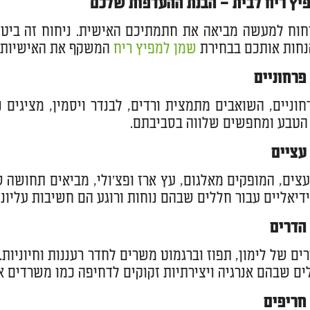
יץ ריח לבית – הבנת ההעדפות שלכם
חוח למעשה מביאה את חתמתיכם האישית. ניחוח זה ביטוי
נחות אותכם בבחירת
שמן למפיץ ריח
המשקף את האישיות 
פרחוניים
חוניים, השואבים מתמצית ורדים, לבנדר ויסמין, מציגים
 הטבע ומחפשים שלווה בסביבתם.
עציים
עצים, המופקים מאלגום, עץ ארז ופצ'ולי, מביאים תחושה 
דיאליים עבור חללים שבהם נוחות ורוגע הם חשיבות עליונה
 הדרים
רים של לימון, תפוז וברגמוט משרים לחדר רעננות וחיוניות
ים שבהם אנרגיה ויצירתיות זקוקים לדחיפה כמו משרדים או
 חריפים