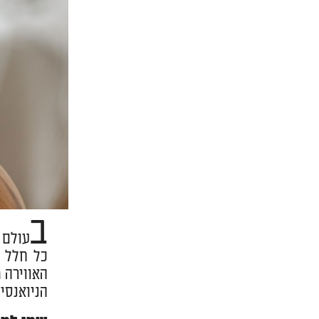
ב
עולם 
כל חלל ל
האווירה 
הניואנסי