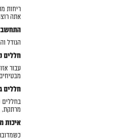
ריחות מת
אתה רוצה
התחשבו 
הגודל וה
חללים ק
עבור אזו
מבטיחים 
חללים ג
בחללים נ
מרתקת, מ
איכות מ
כשמדובר 