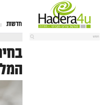
חדשות
בחיר
המל