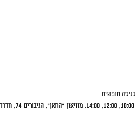
כניסה חופשית.
מוזיאון "החאן", הגיבורים 74, ח