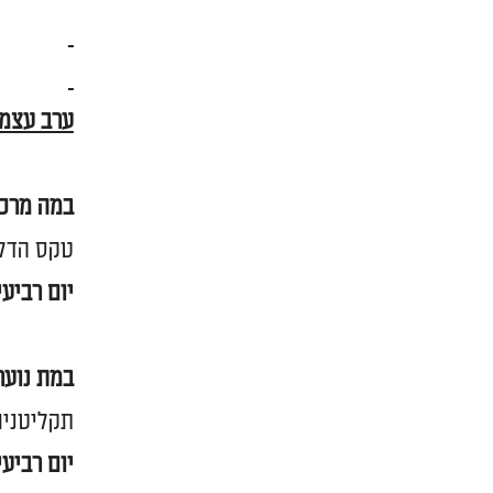
ערב עצמאות 8
במה מרכז
טקס הדלק
יום רביעי, 18 באפריל, החל מהשעה 20:00. צומת רחוב הגיבו
במת נוער
תקליטנים מקומיים וכןDJ גל מל
יום רביעי, 18 באפר