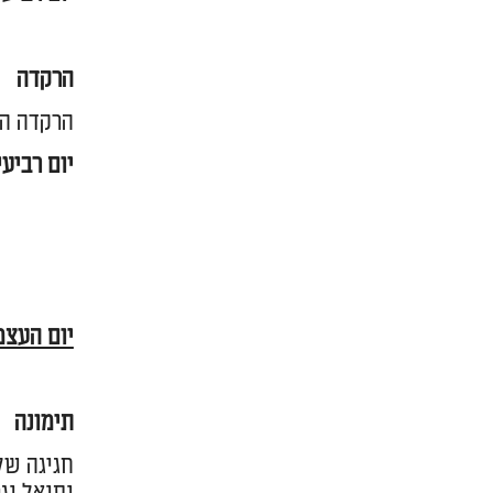
הרקדה
הרקדה המ
יום רביעי, 18 באפריל, החל מהשעה 23:00. על הדק, מתחם מיקס
יום העצמאות 
תימונה
חגיגה של 