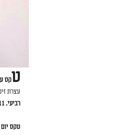
ט
קס ער
עצרת זיכרון והדלקת 6 אבוקו
רביעי, 11 באפריל, 20:00. רחבת יד לבנים, רחוב רוטשילד פינת הנשיא
טקס יום ה