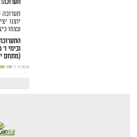
תערוכה: 
תערוכה ק
יוצגו יצ
עצמו כיצ
(מתחם יד
פורסם על ידי
עורך האת