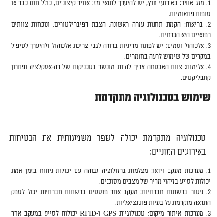
מזג אוויר: באירועי חוץ, יש להיערך לתנאי מזג אוויר קיצוניים, כולל חום כבד או
סופות פתאומיות.
בריאות: הקמת תחנות עזרה ראשונה, הצבת דפיברילטורים, ונוכחות צוותים
רפואיים היא הכרחית.
אלכוהול וסמים: יש לפתח מדיניות ברורה לגבי צריכת אלכוהול ולהיערך לטיפול
במקרים של שימוש לרעה בחומרים.
אלימות: צוות האבטחה צריך להיות מוכשר בטכניקות של דה-אסקלציה ופתרון
קונפליקטים.
שימוש בטכנולוגיה מתקדמת
טכנולוגיה מתקדמת יכולה לשפר משמעותית את הבטיחות
באירועים המוניים:
מערכות מעקב וידאו: מצלמות ברזולוציה גבוהה עם יכולות ניתוח בזמן אמת
יכולות לסייע בזיהוי מהיר של מצבים מסוכנים.
ניטור ברשתות חברתיות: מעקב אחר פוסטים ברשתות חברתיות יכול לספק
התראה מוקדמת על בעיות פוטנציאליות.
מערכות איתור מיקום: טכנולוגיות GPS ו-RFID יכולות לסייע במעקב אחר