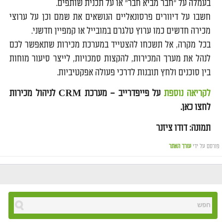
בעמלה על "חבר מביא חבר" או על תכנית שותפים.
חשבו על דיוורים פרסונאליים הנושאים את שמם וכן על ערוצי
מכירה חדשים כמו ערוץ טלגרם במובייל או קמפיין חדשני.
בכל מקרה, אל תשכחו להצטייד במערכת מכירות שתאפשר לכם
לנהל את מערך המכירות, להקצות סמכויות, לייצר סיעור מוחות
בין סוכנים ולחץ תובנות לדרכי פעולה אפקטיביות.
לקריאה נוספת
על פייפדרייב – מערכת CRM לניהול מכירות
לחצו כאן.
תמונה: דודו ציזנר
פורסם על ידי
עורך האתר