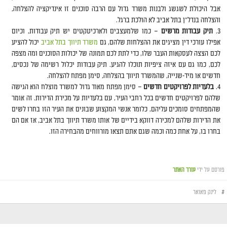
אבל היכולת לשגשג ולבנות משרד גדול עם הרבה סוכנים זו אינדיקציה להצלחה,
והצלחה בנדל"ן בתל אביב לא הולכת ברגל.
תיק עבודות מרשים
– כמו שלמעצבים ולארכיטקטים יש תיק עבודות, וכיום
אפילו עורכי דין מציגים את ההצלחות שלהם, גם
משרד תיווך בתל אביב
יכול להציע
לכם הצצה לעסקאות העבר שלו, כדי לתת לכם תמונה של יכולות הסוכנים ומה מצפה
לכם, כמו גם עם איזה ציפיות תוכלו להגיע. תיק עבודות יכלול רשימה של נכסים,
חדשים או מיד-שנייה, שהמשרד תיווך בהצלחה, סימן מפתח להצלחה.
בלעדיות לפרויקטים חדשים
– סימן מפתח מאוד גדול למשרד מוצלח הוא הגישה
שלהם לפרויקטים חדשים בכל רחבי העיר, עם בלעדיות על מכירת הדירות. זה אומר
שהמפתחים סומכים עליהם, כלומר אנשי המקצוע שבונים את העיר הזו בחרו לשים
את הדירות שלהם למכירה דווקא בידיים של אותו משרד תיווך בתל אביב, אז אם הם
בחרו בו, על אחת כמה וכמה שגם אתם תצאו מורווחים מהבחירה הזו.
פורסם על ידי
עורך האתר
#
לינק פאואר