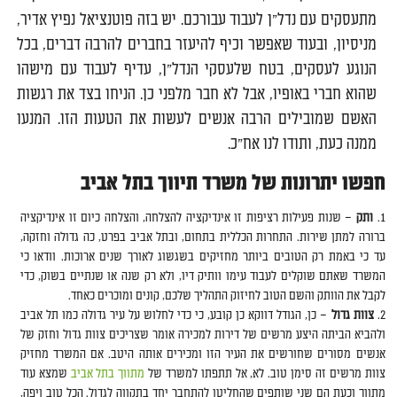
מתעסקים עם נדל"ן לעבוד עבורכם. יש בזה פוטנציאל נפיץ אדיר,
מניסיון, ובעוד שאפשר וכיף להיעזר בחברים להרבה דברים, בכל
הנוגע לעסקים, בטח שלעסקי הנדל"ן, עדיף לעבוד עם מישהו
שהוא חברי באופיו, אבל לא חבר מלפני כן. הניחו בצד את רגשות
האשם שמובילים הרבה אנשים לעשות את הטעות הזו. המנעו
ממנה כעת, ותודו לנו אח"כ.
חפשו יתרונות של משרד תיווך בתל אביב
ותק
– שנות פעילות רציפות זו אינדיקציה להצלחה, והצלחה כיום זו אינדיקציה
ברורה למתן שירות. התחרות הכללית בתחום, ובתל אביב בפרט, כה גדולה וחזקה,
עד כי באמת רק הטובים ביותר מחזיקים בשגשוג לאורך שנים ארוכות. וודאו כי
המשרד שאתם שוקלים לעבוד עימו וותיק דיו, ולא רק שנה או שנתיים בשוק, כדי
לקבל את הוותק והשם הטוב לחיזוק התהליך שלכם, קונים ומוכרים כאחד.
צוות גדול
– כן, הגודל דווקא כן קובע, כי כדי לחלוש על עיר גדולה כמו תל אביב
ולהביא הביתה היצע מרשים של דירות למכירה אומר שצריכים צוות גדול וחזק של
אנשים מסורים שחורשים את העיר הזו ומכירים אותה היטב. אם המשרד מחזיק
צוות מרשים זה סימן טוב. לא, אל תתפתו למשרד של
מתווך בתל אביב
שמצא עוד
מתווך וכעת הם שני שותפים שהחליטו להתחבר יחד בתקווה לגדול. הכל טוב ויפה,