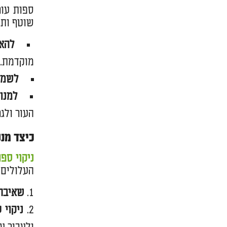
ספות עור
שוטף ותחז
להאר
מוקדמת.
לשמו
למנו
העור ולגר
כיצד מנ
ניקוי ספו
העלולים 
שאיבת
ניקוי 