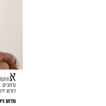
א
חזקת 
נרחבים. 
דורש ידע
מדוע ניק