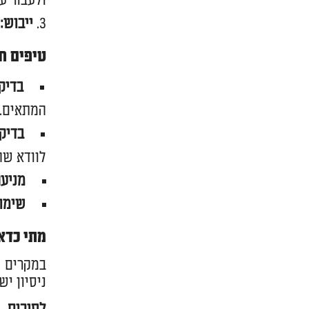
ולעבור ע
ייבוש
:
טיפים חש
בדיק
המתאים.
בדיק
לוודא שה
מניע
שימו
מתי כדא
במקרים ש
ניסיון י