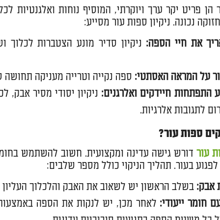
 הן פריט יקר ערך ויוקרתי, המוסיף נוחות ואלגנטיות לכל 
וקה נכונה. ניקיון ספות עור מסייע:
יך את חיי הספה
:
ניקיון סדיר מונע הצטברות לכלוך וש
ר על המראה האסתטי
:
ספה נקייה וטרייה מעניקה תחושה של 
ע התפתחות חיידקים ואלרגנים
:
ניקיון יסודי מסיר אבק, ל
ום לתגובות אלרגיות.
קים ספות עור?
ת עור
דורש גישה עדינה ומקצועית. חשוב להשתמש בחומרים
לפגוע בעור. תהליך הניקוי כולל מספר שלבים:
 אבק
:
בשלב הראשון יש לשאוב את האבק והלכלוך העליון ב
עם חומר ייעודי
:
לאחר מכן, יש לנקות את הספה באמצעות חו