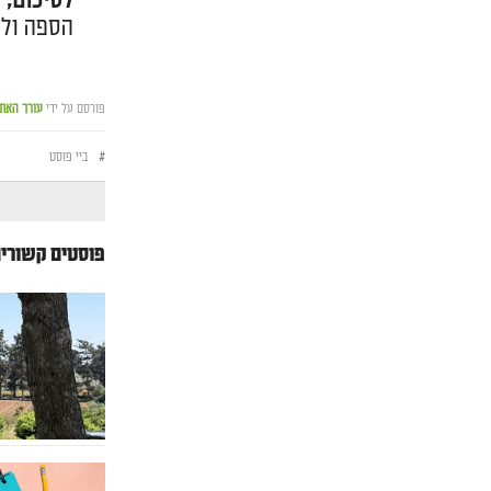
לסיכום
,
נ
הספה ולש
פורסם על ידי
עורך האת
#
ביי פוסט
פוסטים קשורי